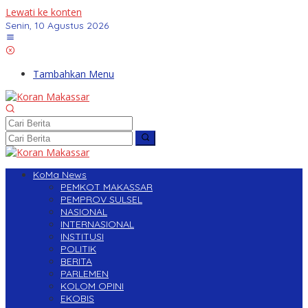
Lewati ke konten
Senin, 10 Agustus 2026
Tambahkan Menu
KoMa News
PEMKOT MAKASSAR
PEMPROV SULSEL
NASIONAL
INTERNASIONAL
INSTITUSI
POLITIK
BERITA
PARLEMEN
KOLOM OPINI
EKOBIS