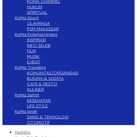
KOMA CHANNEL
HUKUM
SPIRITUAL
KoMa Sport
OLAHRAGA
PSM MAKASSAR
KoMa Entertaintment
INSPIRASI
INFO SELEB
FILM
MUSIK
EVENT
KoMa Traveling
KOMUNITAS/ORGANISASI
BUDAYA & WISATA
CAFE & RESTO
KULINER
KoMa Sehat
KESEHATAN
LIFE STYLE
KoMa Iptek
SAINS & TEKNOLOGI
OTOMOTIF
Redaksi