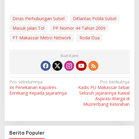
Dinas Perhubungan Sulsel
Ditlantas Polda Sulsel
Masuk Jalan Tol
PP Nomor 44 Tahun 2009
PT Makassar Metro Network
Roda Dua
Ikuti Kami
N
Pos sebelumnya
Pos berikutnya
Ini Penekanan Kapolres
Kadis PU Makassar Sebar
a
Enrekang Kepada Jajarannya
Seluruh Jajarannya Kawal
v
Aspirasi Warga di
Musrenbang Kelurahan
i
g
a
Berita Populer
s