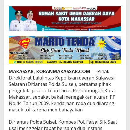
d
a
B
e
r
s
a
m
a
D
i
s
h
u
MAKASSAR, KORANMAKASSAR.COM
— Pihak
b
Direktorat Lalulintas Kepolisian daerah Sulawesi
S
Selatan (Ditlantas Polda Sulsel), bersama pihak
u
pengelola jasa Tol dan Dinas Perhubungan Kota
l
s
Makassar, sepakat bakal menegakkan aturan PP
e
No.44 Tahun 2009, kendaraan roda dua dilarang
l
masuk tol karena membahayakan.
B
a
Dirlantas Polda Sulsel, Kombes Pol. Faisal SIK Saat
k
a
usai menggelar rapat bersama dua instansi