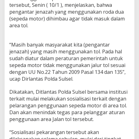
l
tersebut, Senin ( 10/1 ), menjelaskan, bahwa
T
pengantar jenazah yang menggunakan roda dua
e
(sepeda motor) dihimbau agar tidak masuk dalam
g
a
area tol.
k
k
a
“Masih banyak masyarakat kita (pengantar
n
jenazah) yang masih menggunakan tol. Pada hal
A
sudah diatur dalam peraturan pemerintah untuk
t
u
sepeda motor tidak menggunakan jalur tol sesuai
r
dengan UU No.22 Tahun 2009 Pasal 134 dan 135”,
a
ucap Dirlantas Polda Sulsel.
n
P
Dikatakan, Ditlantas Polda Sulsel bersama institusi
P
N
terkait mulai melakukan sosialisasi terkait dengan
o
pelarangan penggunaan sepeda motor di area tol.
m
Dan akan menindak tegas para pelanggar aturan
o
penggunaan area Jalan tol tersebut.
r
4
4
“Sosialisasi pekarangan tersebut akan
T