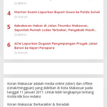
Di BERITA
4
Mantan Suami Laporkan Bupati Gowa ke Polda Sulsel
Di HUKUM
5
Kebakaran Hebat di Jalan Tinumbu Makassar,
Sejumlah Rumah Ludes Terbakar, Penyebab Masih
Diselidiki
Di BERITA
6
ACW Laporkan Dugaan Penyimpangan Proyek Jalan
Beton ke Kejari Parepare
Di HUKUM
Koran Makassar adalah media online (siber) dan offline
(cetak/mingguan) yang didirikan di Kota Makassar pada
tanggal 11 Januari 2011. Untuk lebih lengkapnya tentang
KoMa klik box redaksi
Koran Makassar Berkarakter & Beradab