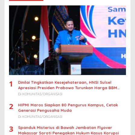
i
p
o
s
1
Dinilai Tingkatkan Kesejehateraan, HNSI Sulsel
Apresiasi Presiden Prabowo Turunkan Harga BBM
Nelayan
Di KOMUNITAS/ORGANISASI
2
HIPMI Maros Siapkan 80 Pengurus Kampus, Cetak
Generasi Pengusaha Muda
Di KOMUNITAS/ORGANISASI
3
Spanduk Misterius di Bawah Jembatan Flyover
Makassar Soroti Penegakan Hukum Kasus Korupsi