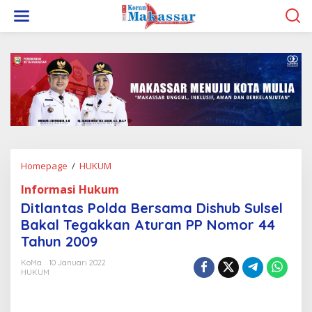
L
e
w
a
t
i
k
e
k
o
n
t
e
Homepage
/
HUKUM
D
n
i
Informasi Hukum
t
l
Ditlantas Polda Bersama Dishub Sulsel
a
Bakal Tegakkan Aturan PP Nomor 44
n
Tahun 2009
t
a
KoMa
10 Januari 2022
s
HUKUM
P
o
l