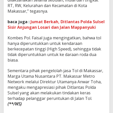
dilaksanakan selama sebulan, mulai dari tingkat
a
RT, RW, Kelurahan dan Kecamatan di Kota
h
Makassar,” tegasnya.
u
n
2
baca juga :
Jumat Berkah, Ditlantas Polda Sulsel
0
Sisir Anjungan Losari dan Jalan Mappanyuki
0
9
Kombes Pol. Faisal juga mengingatkan, bahwa tol
hanya diperuntukkan untuk kendaraan
berkecepatan tinggi (High Speed), sehingga tidak
tidak diperuntukkan untuk ke daraan roda dua
biasa.
Sementara pihak pengelolah jasa Tol di Makassar,
Marga Utama Nusantara PT. Makassar Metro
Network melalui Direktur Utamanya Anwar Toha,
mengaku mengapresiasi pihak Ditlantas Polda
Sulsel yang akan melakukan tindakan keras
terhadap pelanggar peruntukan di Jalan Tol.
(**/WS)