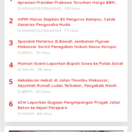
Apresiasi Presiden Prabowo Turunkan Harga BBM
Nelayan
Di KOMUNITAS/ORGANISASI
1,150 Views
2
HIPMI Maros Siapkan 80 Pengurus Kampus, Cetak
Generasi Pengusaha Muda
Di KOMUNITAS/ORGANISASI
771 Views
3
Spanduk Misterius di Bawah Jembatan Flyover
Makassar Soroti Penegakan Hukum Kasus Korupsi
Di BERITA
731 Views
4
Mantan Suami Laporkan Bupati Gowa ke Polda Sulsel
Di HUKUM
700 Views
5
Kebakaran Hebat di Jalan Tinumbu Makassar,
Sejumlah Rumah Ludes Terbakar, Penyebab Masih
Diselidiki
Di BERITA
623 Views
6
ACW Laporkan Dugaan Penyimpangan Proyek Jalan
Beton ke Kejari Parepare
Di HUKUM
604 Views