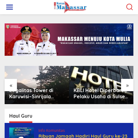
L
e
w
a
t
i
k
e
k
o
n
t
e
n
«
»
Legalitas Tower di
KBLI Hotel Diperbarui,
Karuwisi–Sinrijala
Pelaku Usaha di Sulsel
Dipertanyakan Warga
Diminta Segera
Sesuaikan Izin
Haul Guru
Info Komunitas
Ribuan Jamaah Hadiri Haul Guru ke-23