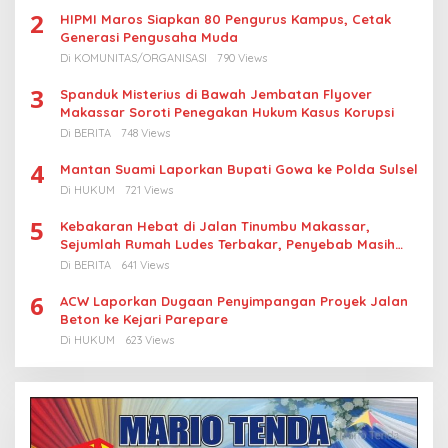
2
HIPMI Maros Siapkan 80 Pengurus Kampus, Cetak
Generasi Pengusaha Muda
Di KOMUNITAS/ORGANISASI
790 Views
3
Spanduk Misterius di Bawah Jembatan Flyover
Makassar Soroti Penegakan Hukum Kasus Korupsi
Di BERITA
748 Views
4
Mantan Suami Laporkan Bupati Gowa ke Polda Sulsel
Di HUKUM
721 Views
5
Kebakaran Hebat di Jalan Tinumbu Makassar,
Sejumlah Rumah Ludes Terbakar, Penyebab Masih
Diselidiki
Di BERITA
641 Views
6
ACW Laporkan Dugaan Penyimpangan Proyek Jalan
Beton ke Kejari Parepare
Di HUKUM
623 Views