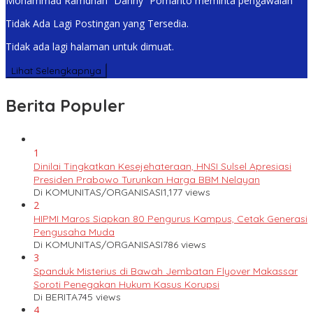
Mohammad Ramdhan “Danny” Pomanto meminta pengawalan
Tidak Ada Lagi Postingan yang Tersedia.
Tidak ada lagi halaman untuk dimuat.
Lihat Selengkapnya
Berita Populer
1
Dinilai Tingkatkan Kesejehateraan, HNSI Sulsel Apresiasi
Presiden Prabowo Turunkan Harga BBM Nelayan
Di KOMUNITAS/ORGANISASI
1,177 views
2
HIPMI Maros Siapkan 80 Pengurus Kampus, Cetak Generasi
Pengusaha Muda
Di KOMUNITAS/ORGANISASI
786 views
3
Spanduk Misterius di Bawah Jembatan Flyover Makassar
Soroti Penegakan Hukum Kasus Korupsi
Di BERITA
745 views
4