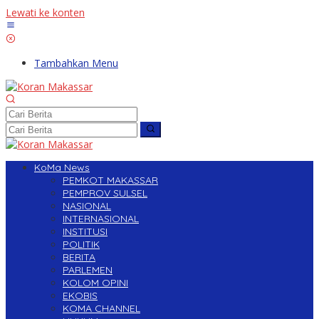
Lewati ke konten
Tambahkan Menu
KoMa News
PEMKOT MAKASSAR
PEMPROV SULSEL
NASIONAL
INTERNASIONAL
INSTITUSI
POLITIK
BERITA
PARLEMEN
KOLOM OPINI
EKOBIS
KOMA CHANNEL