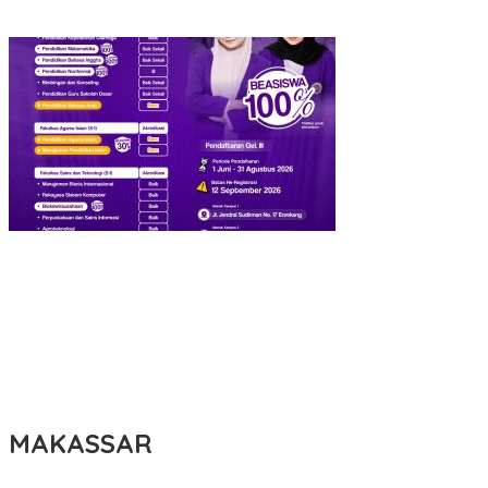
KBLI Hotel Diperbarui, Pelaku Usaha di Sulsel Diminta Segera
Sesuaikan Izin
UNIMEN Buka 8 Prodi Baru, Perkuat Akses Pendidikan Tinggi dan
Daya Saing Lulusan
Bank Sulselbar Bantu Dump Truck Sampah, Enrekang Perkuat
Layanan Kebersihan
Lomba Rakyat Gelar “Pidato AHY Muda 2026”, Dorong Pelajar
Indonesia Berani Sampaikan Gagasan untuk Bangsa
MAKASSAR