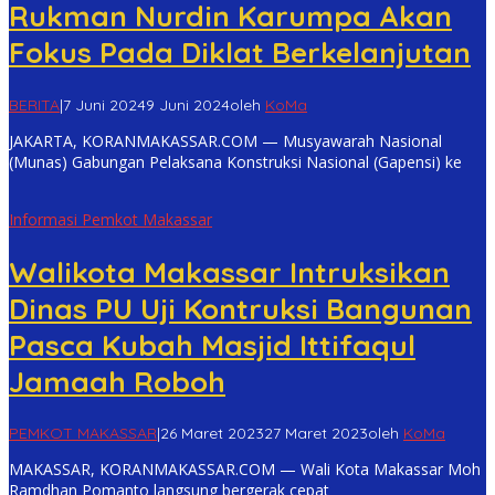
Rukman Nurdin Karumpa Akan
Fokus Pada Diklat Berkelanjutan
BERITA
|
7 Juni 2024
9 Juni 2024
oleh
KoMa
JAKARTA, KORANMAKASSAR.COM — Musyawarah Nasional
(Munas) Gabungan Pelaksana Konstruksi Nasional (Gapensi) ke
Informasi Pemkot Makassar
Walikota Makassar Intruksikan
Dinas PU Uji Kontruksi Bangunan
Pasca Kubah Masjid Ittifaqul
Jamaah Roboh
PEMKOT MAKASSAR
|
26 Maret 2023
27 Maret 2023
oleh
KoMa
MAKASSAR, KORANMAKASSAR.COM — Wali Kota Makassar Moh
Ramdhan Pomanto langsung bergerak cepat