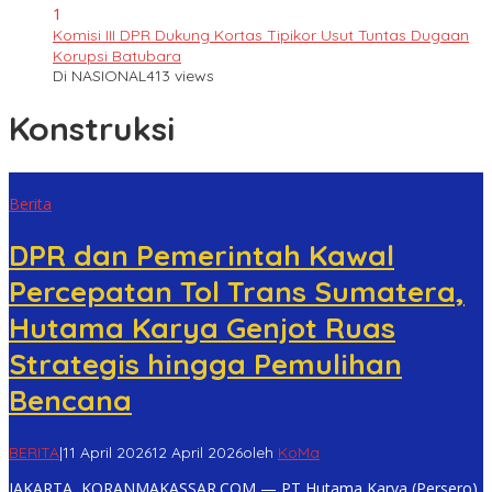
1
Komisi III DPR Dukung Kortas Tipikor Usut Tuntas Dugaan
Korupsi Batubara
Di NASIONAL
413 views
Konstruksi
Berita
DPR dan Pemerintah Kawal
Percepatan Tol Trans Sumatera,
Hutama Karya Genjot Ruas
Strategis hingga Pemulihan
Bencana
BERITA
|
11 April 2026
12 April 2026
oleh
KoMa
JAKARTA, KORANMAKASSAR.COM — PT Hutama Karya (Persero)