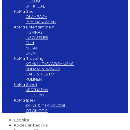
HUKUM
SPIRITUAL
KoMa Sport
OLAHRAGA
PSM MAKASSAR
KoMa Entertaintment
INSPIRASI
INFO SELEB
FILM
MUSIK
EVENT
KoMa Traveling
KOMUNITAS/ORGANISASI
BUDAYA & WISATA
CAFE & RESTO
KULINER
KoMa Sehat
KESEHATAN
LIFE STYLE
KoMa Iptek
SAINS & TEKNOLOGI
OTOMOTIF
Redaksi
Kode Etik Redaksi