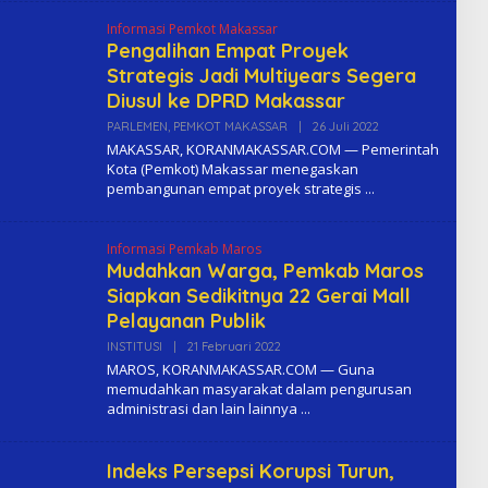
A
Informasi Pemkot Makassar
Pengalihan Empat Proyek
Strategis Jadi Multiyears Segera
Diusul ke DPRD Makassar
PARLEMEN
,
PEMKOT MAKASSAR
|
26 Juli 2022
O
L
MAKASSAR, KORANMAKASSAR.COM — Pemerintah
E
Kota (Pemkot) Makassar menegaskan
H
pembangunan empat proyek strategis
K
O
M
A
Informasi Pemkab Maros
Mudahkan Warga, Pemkab Maros
Siapkan Sedikitnya 22 Gerai Mall
Pelayanan Publik
INSTITUSI
|
21 Februari 2022
O
L
MAROS, KORANMAKASSAR.COM — Guna
E
memudahkan masyarakat dalam pengurusan
H
administrasi dan lain lainnya
K
O
M
A
Indeks Persepsi Korupsi Turun,