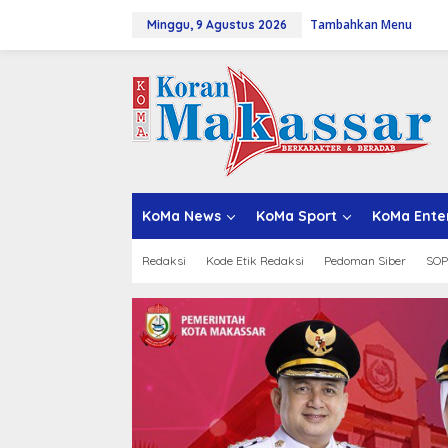
L
Tambahkan Menu
e
Minggu, 9 Agustus 2026
w
a
t
i
k
e
k
o
n
t
KoMa News
KoMa Sport
KoMa Ente
e
n
Redaksi
Kode Etik Redaksi
Pedoman Siber
SOP