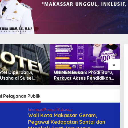
»
IMEN Buka 8 Prodi Baru,
Bank Sulselbar Bantu Dump
rkuat Akses Pendidikan
Truck Sampah, Enrekang
nggi dan Daya Saing
Perkuat Layanan
lusan
Kebersihan
l Pelayanan Publik
Informasi Pemkot Makassar
Wali Kota Makassar Geram,
Pegawai Kedapatan Santai dan