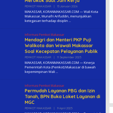
Merokok Saat Jam Kerja
PEMKOT MAKASSAR
|
13 Januari 2026
O
L
MAKASSAR, KORANMAKASSAR.COM — Wali Kota
E
Makassar, Munafri Arifuddin, menunjukkan
H
ketegasan terhadap disiplin
K
O
M
A
Informasi Pemkot Makassar
Mendagri dan Menteri PKP Puji
Walikota dan Wawali Makassar
Soal Kecepatan Pelayanan Publik
PEMKOT MAKASSAR
|
11 September 2025
O
L
MAKASSAR, KORANMAKASSAR.COM — Kinerja
E
Pemerintah Kota (Pemkot) Makassar di bawah
H
kepemimpinan Wali
K
O
M
A
Informasi Pemkot Makassar
Permudah Layanan PBG dan Izin
Tanah, BPN Buka Loket Layanan di
MGC
PEMKOT MAKASSAR
|
9 April 2025
O
L