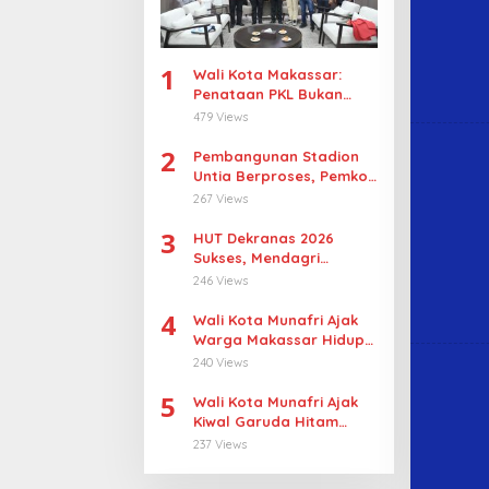
1
Wali Kota Makassar:
Penataan PKL Bukan
Penggusuran
479 Views
2
Pembangunan Stadion
Untia Berproses, Pemkot
Makassar Target
267 Views
Tetapkan Pemenang
3
Tender September 2026
HUT Dekranas 2026
Sukses, Mendagri
Apresiasi Makassar
246 Views
4
Wali Kota Munafri Ajak
Warga Makassar Hidup
Sehat Lewat Fun Run
240 Views
2026
5
Wali Kota Munafri Ajak
Kiwal Garuda Hitam
Bersinergi Bangun
237 Views
Makassar