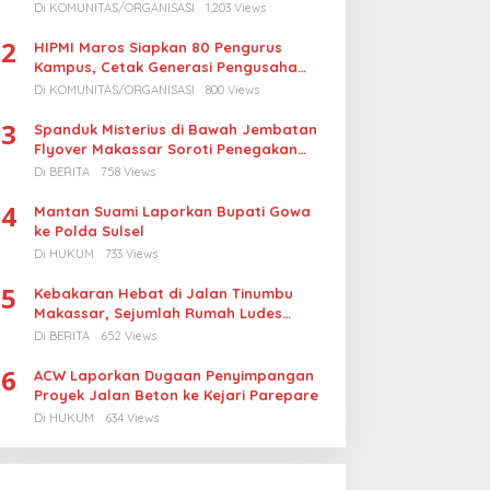
Turunkan Harga BBM Nelayan
Di KOMUNITAS/ORGANISASI
1,203 Views
2
HIPMI Maros Siapkan 80 Pengurus
Kampus, Cetak Generasi Pengusaha
Muda
Di KOMUNITAS/ORGANISASI
800 Views
3
Spanduk Misterius di Bawah Jembatan
Flyover Makassar Soroti Penegakan
Hukum Kasus Korupsi
Di BERITA
758 Views
4
Mantan Suami Laporkan Bupati Gowa
ke Polda Sulsel
Di HUKUM
733 Views
5
Kebakaran Hebat di Jalan Tinumbu
Makassar, Sejumlah Rumah Ludes
Terbakar, Penyebab Masih Diselidiki
Di BERITA
652 Views
6
ACW Laporkan Dugaan Penyimpangan
Proyek Jalan Beton ke Kejari Parepare
Di HUKUM
634 Views