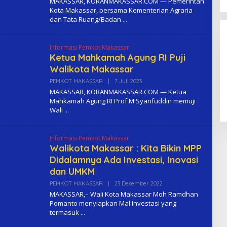
MAKASSAR, KORANMAKASSAR.COM — Pemerintah
E
Kota Makassar, bersama Kementerian Agraria
H
dan Tata Ruang/Badan
K
O
M
A
Informasi Pemkot Makassar
Ketua Mahkamah Agung RI Puji
Walikota Makassar
PEMKOT MAKASSAR
|
7 Juli 2023
O
L
MAKASSAR, KORANMAKASSAR.COM — Ketua
E
Mahkamah Agung RI Prof M Syarifuddin memuji
H
Wali
K
O
M
A
Informasi Pemkot Makassar
Walikota Makassar : Kita Bikin MPP
Didalamnya Ada Investasi, Inovasi
dan UMKM
PEMKOT MAKASSAR
|
23 Desember 2022
O
L
MAKASSAR,– Wali Kota Makassar Moh Ramdhan
E
Pomanto menyiapkan Mal Investasi yang
H
termasuk
K
O
M