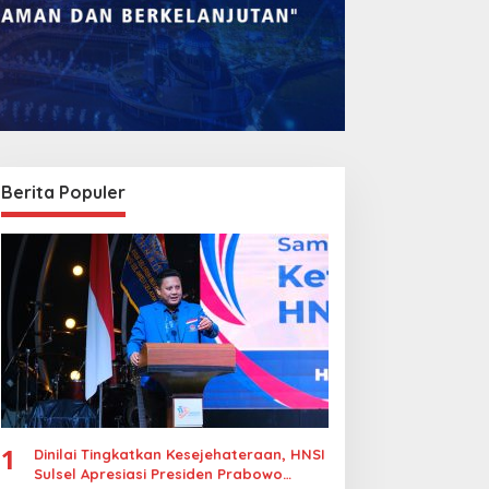
Berita Populer
Lomba Rakyat Gelar
Legalitas Tower di
“Pidato AHY Muda 2026”,
Karuwisi–Sinrijala
Dorong Pelajar Indonesia
Dipertanyakan Warga
Berani Sampaikan
Gagasan untuk Bangsa
1
Dinilai Tingkatkan Kesejehateraan, HNSI
Sulsel Apresiasi Presiden Prabowo