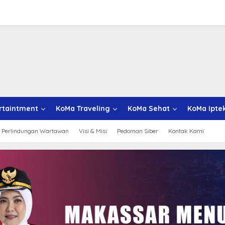
rtaintment
KoMa Traveling
KoMa Sehat
KoMa Ipte
 Perlindungan Wartawan
Visi & Misi
Pedoman Siber
Kontak Kami