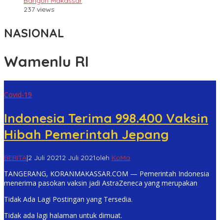
Bangun Makassar
237 views
NASIONAL
Wamenlu RI
Covid-19
Indonesia Terima 998.400 Vaksin
Hibah Pemerintah Jepang
BERITA
|
2 Juli 2021
2 Juli 2021
oleh
KoMa
TANGERANG, KORANMAKASSAR.COM — Pemerintah Indonesia
menerima pasokan vaksin jadi AstraZeneca yang merupakan
Tidak Ada Lagi Postingan yang Tersedia.
Tidak ada lagi halaman untuk dimuat.