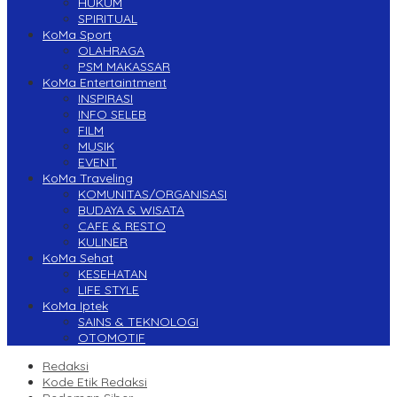
HUKUM
SPIRITUAL
KoMa Sport
OLAHRAGA
PSM MAKASSAR
KoMa Entertaintment
INSPIRASI
INFO SELEB
FILM
MUSIK
EVENT
KoMa Traveling
KOMUNITAS/ORGANISASI
BUDAYA & WISATA
CAFE & RESTO
KULINER
KoMa Sehat
KESEHATAN
LIFE STYLE
KoMa Iptek
SAINS & TEKNOLOGI
OTOMOTIF
Redaksi
Kode Etik Redaksi