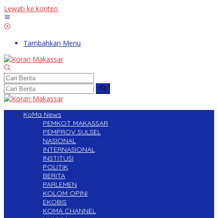
Lewati ke konten
Tambahkan Menu
KoMa News
PEMKOT MAKASSAR
PEMPROV SULSEL
NASIONAL
INTERNASIONAL
INSTITUSI
POLITIK
BERITA
PARLEMEN
KOLOM OPINI
EKOBIS
KOMA CHANNEL