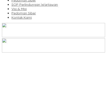
Pedoman Siber
SOP Perlindungan Wartawan
Visi & Misi
Pedoman Siber
Kontak Kami
Legalitas Tower di Karuwisi–Sinrijala Dipertanyakan Warga
KBLI Hotel Diperbarui, Pelaku Usaha di Sulsel Diminta Segera
Sesuaikan Izin
UNIMEN Buka 8 Prodi Baru, Perkuat Akses Pendidikan Tinggi dan
Daya Saing Lulusan
Bank Sulselbar Bantu Dump Truck Sampah, Enrekang Perkuat
Layanan Kebersihan