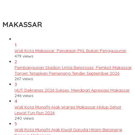
Lomba Rakyat Gelar “Pidato AHY Muda 2026”, Dorong Pelajar
Indonesia Berani Sampaikan Gagasan untuk Bangsa
MAKASSAR
1
Wali Kota Makassar: Penataan PKL Bukan Penggusuran
479 views
2
Pembangunan Stadion Untia Berproses, Pemkot Makassar
Target Tetapkan Pemenang Tender September 2026
267 views
3
HUT Dekranas 2026 Sukses, Mendagri Apresiasi Makassar
246 views
4
Wali Kota Munafri Ajak Warga Makassar Hidup Sehat
Lewat Fun Run 2026
240 views
5
Wali Kota Munafri Ajak Kiwal Garuda Hitam Bersinergi