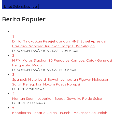
Lihat Selengkapnya
Berita Populer
1
Dinilai Tingkatkan Kesejehateraan, HNSI Sulsel Apresiasi
Presiden Prabowo Turunkan Harga BBM Nelayan
Di KOMUNITAS/ORGANISASI
1,204 views
2
HIPMI Maros Siapkan 80 Pengurus Kampus, Cetak Generasi
Pengusaha Muda
Di KOMUNITAS/ORGANISASI
800 views
3
Spanduk Misterius di Bawah Jembatan Flyover Makassar
Soroti Penegakan Hukum Kasus Korupsi
Di BERITA
758 views
4
Mantan Suami Laporkan Bupati Gowa ke Polda Sulsel
Di HUKUM
733 views
5
Kebakaran Hebat di Jalan Tinumbu Makassar, Sejumlah