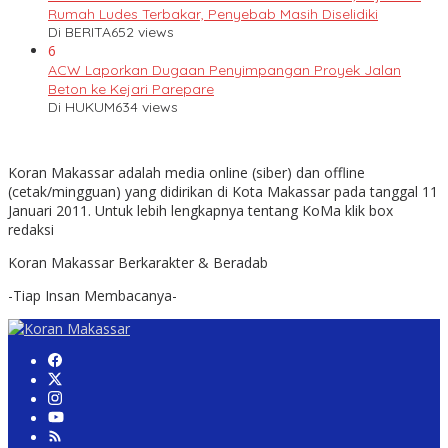
Rumah Ludes Terbakar, Penyebab Masih Diselidiki
Di BERITA
652 views
6
ACW Laporkan Dugaan Penyimpangan Proyek Jalan
Beton ke Kejari Parepare
Di HUKUM
634 views
Koran Makassar adalah media online (siber) dan offline
(cetak/mingguan) yang didirikan di Kota Makassar pada tanggal 11
Januari 2011. Untuk lebih lengkapnya tentang KoMa klik box
redaksi
Koran Makassar Berkarakter & Beradab
-Tiap Insan Membacanya-