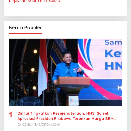
Kejayaan Kopra dan Kakao
i
g
a
Berita Populer
s
i
p
o
s
1
Dinilai Tingkatkan Kesejehateraan, HNSI Sulsel
Apresiasi Presiden Prabowo Turunkan Harga BBM
Nelayan
Di KOMUNITAS/ORGANISASI