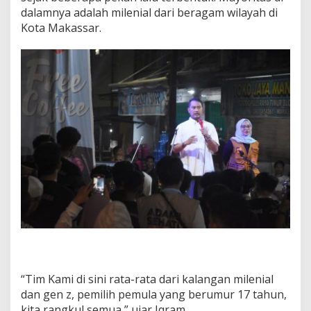
a
dalamnya adalah milenial dari beragam wilayah di
l
Kota Makassar.
a
h
K
e
k
u
a
t
a
n
K
i
t
a
“Tim Kami di sini rata-rata dari kalangan milenial
dan gen z, pemilih pemula yang berumur 17 tahun,
kita rangkul semua,” ujar Iqram.