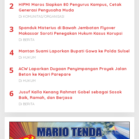
2
HIPMI Maros Siapkan 80 Pengurus Kampus, Cetak
Generasi Pengusaha Muda
Di KOMUNITAS/ORGANISASI
3
Spanduk Misterius di Bawah Jembatan Flyover
Makassar Soroti Penegakan Hukum Kasus Korupsi
Di BERITA
4
Mantan Suami Laporkan Bupati Gowa ke Polda Sulsel
Di HUKUM
5
ACW Laporkan Dugaan Penyimpangan Proyek Jalan
Beton ke Kejari Parepare
Di HUKUM
6
Jusuf Kalla Kenang Rahmat Gobel sebagai Sosok
Baik, Ramah, dan Berjasa
Di BERITA