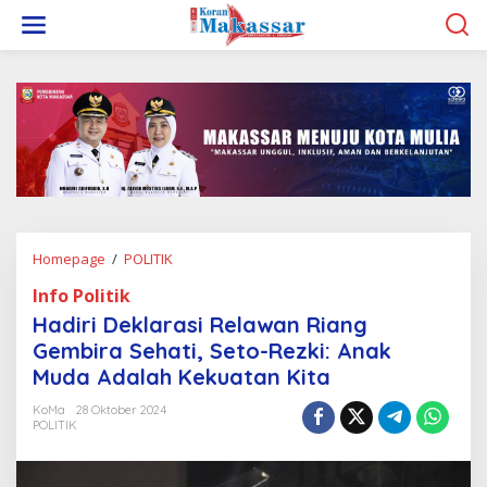
L
e
w
a
t
i
k
e
k
o
n
t
e
Homepage
/
POLITIK
H
n
a
Info Politik
d
i
Hadiri Deklarasi Relawan Riang
r
Gembira Sehati, Seto-Rezki: Anak
i
Muda Adalah Kekuatan Kita
D
e
KoMa
28 Oktober 2024
k
POLITIK
l
a
r