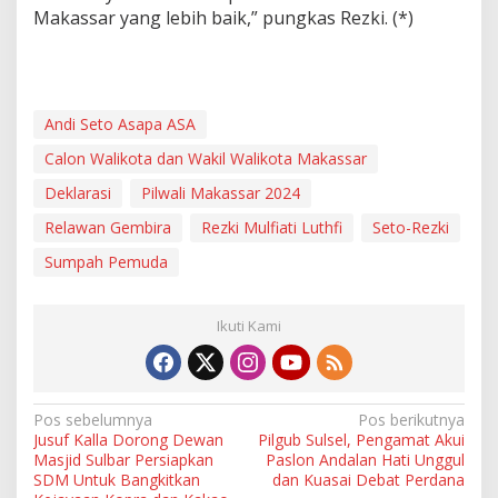
Makassar yang lebih baik,” pungkas Rezki. (*)
Andi Seto Asapa ASA
Calon Walikota dan Wakil Walikota Makassar
Deklarasi
Pilwali Makassar 2024
Relawan Gembira
Rezki Mulfiati Luthfi
Seto-Rezki
Sumpah Pemuda
Ikuti Kami
N
Pos sebelumnya
Pos berikutnya
Jusuf Kalla Dorong Dewan
Pilgub Sulsel, Pengamat Akui
a
Masjid Sulbar Persiapkan
Paslon Andalan Hati Unggul
v
SDM Untuk Bangkitkan
dan Kuasai Debat Perdana