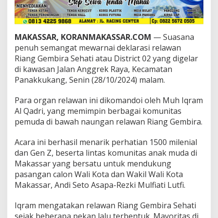
a
t
i
,
MAKASSAR, KORANMAKASSAR.COM
— Suasana
S
penuh semangat mewarnai deklarasi relawan
e
t
Riang Gembira Sehati atau District 02 yang digelar
o
di kawasan Jalan Anggrek Raya, Kecamatan
-
Panakkukang, Senin (28/10/2024) malam.
R
e
Para organ relawan ini dikomandoi oleh Muh Iqram
z
k
Al Qadri, yang memimpin berbagai komunitas
i
pemuda di bawah naungan relawan Riang Gembira.
:
A
Acara ini berhasil menarik perhatian 1500 milenial
n
dan Gen Z, beserta lintas komunitas anak muda di
a
k
Makassar yang bersatu untuk mendukung
M
pasangan calon Wali Kota dan Wakil Wali Kota
u
Makassar, Andi Seto Asapa-Rezki Mulfiati Lutfi.
d
a
Iqram mengatakan relawan Riang Gembira Sehati
A
d
sejak beberapa pekan lalu terbentuk. Mayoritas di