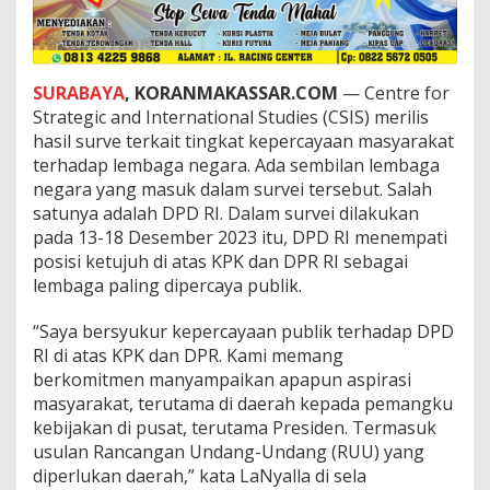
h
a
d
a
p
SURABAYA
, KORANMAKASSAR.COM
— Centre for
D
Strategic and International Studies (CSIS) merilis
P
hasil surve terkait tingkat kepercayaan masyarakat
D
terhadap lembaga negara. Ada sembilan lembaga
d
i
negara yang masuk dalam survei tersebut. Salah
A
satunya adalah DPD RI. Dalam survei dilakukan
t
pada 13-18 Desember 2023 itu, DPD RI menempati
a
posisi ketujuh di atas KPK dan DPR RI sebagai
s
lembaga paling dipercaya publik.
K
P
K
“Saya bersyukur kepercayaan publik terhadap DPD
d
RI di atas KPK dan DPR. Kami memang
a
berkomitmen manyampaikan apapun aspirasi
n
masyarakat, terutama di daerah kepada pemangku
D
P
kebijakan di pusat, terutama Presiden. Termasuk
R
usulan Rancangan Undang-Undang (RUU) yang
diperlukan daerah,” kata LaNyalla di sela