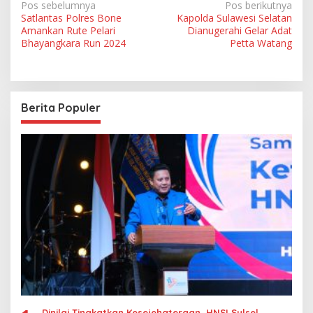
N
Pos sebelumnya
Pos berikutnya
Satlantas Polres Bone
Kapolda Sulawesi Selatan
a
Amankan Rute Pelari
Dianugerahi Gelar Adat
v
Bhayangkara Run 2024
Petta Watang
i
g
a
Berita Populer
s
i
p
o
s
Dinilai Tingkatkan Kesejehateraan, HNSI Sulsel