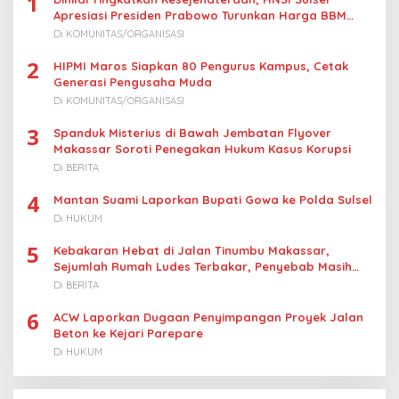
1
Apresiasi Presiden Prabowo Turunkan Harga BBM
Nelayan
Di KOMUNITAS/ORGANISASI
2
HIPMI Maros Siapkan 80 Pengurus Kampus, Cetak
Generasi Pengusaha Muda
Di KOMUNITAS/ORGANISASI
3
Spanduk Misterius di Bawah Jembatan Flyover
Makassar Soroti Penegakan Hukum Kasus Korupsi
Di BERITA
4
Mantan Suami Laporkan Bupati Gowa ke Polda Sulsel
Di HUKUM
5
Kebakaran Hebat di Jalan Tinumbu Makassar,
Sejumlah Rumah Ludes Terbakar, Penyebab Masih
Diselidiki
Di BERITA
6
ACW Laporkan Dugaan Penyimpangan Proyek Jalan
Beton ke Kejari Parepare
Di HUKUM