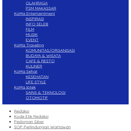
OLAHRAGA
PSM MAKASSAR
KoMa Entertaintment
INSPIRASI
INFO SELEB
FILM
MUSIK
EVENT
KoMa Traveling
KOMUNITAS/ORGANISASI
BUDAYA & WISATA
CAFE & RESTO
KULINER
KoMa Sehat
KESEHATAN
LIFE STYLE
KoMa Iptek
SAINS & TEKNOLOGI
OTOMOTIF
Redaksi
Kode Etik Redaksi
Pedoman Siber
SOP Perlindungan Wartawan