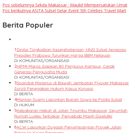
Pos sebelumnya
Sekda Makassar : Maulid Mempersatukan Umat
Pos berikutnya
ASITA Sulsel Gelar Event 5th Celebes Travel Mart
Berita Populer
1
Dinilai Tingkatkan Kesejehateraan, HNSI Sulsel Apresiasi
Presiden Prabowo Turunkan Harga BBM Nelayan
Di KOMUNITAS/ORGANISASI
2
HIPMI Maros Siapkan 80 Pengurus Kampus, Cetak
Generasi Pengusaha Muda
Di KOMUNITAS/ORGANISASI
3
Spanduk Misterius di Bawah Jembatan Flyover Makassar
Soroti Penegakan Hukum Kasus Korupsi
Di BERITA
4
Mantan Suami Laporkan Bupati Gowa ke Polda Sulsel
Di HUKUM
5
Kebakaran Hebat di Jalan Tinumbu Makassar, Sejumlah
Rumah Ludes Terbakar, Penyebab Masih Diselidiki
Di BERITA
6
ACW Laporkan Dugaan Penyimpangan Proyek Jalan
Beton ke Kejari Parepare