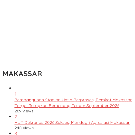
KBLI Hotel Diperbarui, Pelaku Usaha di Sulsel Diminta Segera
Sesuaikan Izin
UNIMEN Buka 8 Prodi Baru, Perkuat Akses Pendidikan Tinggi dan
Daya Saing Lulusan
Bank Sulselbar Bantu Dump Truck Sampah, Enrekang Perkuat
Layanan Kebersihan
Lomba Rakyat Gelar “Pidato AHY Muda 2026”, Dorong Pelajar
Indonesia Berani Sampaikan Gagasan untuk Bangsa
MAKASSAR
1
Pembangunan Stadion Untia Berproses, Pemkot Makassar
Target Tetapkan Pemenang Tender September 2026
269 views
2
HUT Dekranas 2026 Sukses, Mendagri Apresiasi Makassar
248 views
3