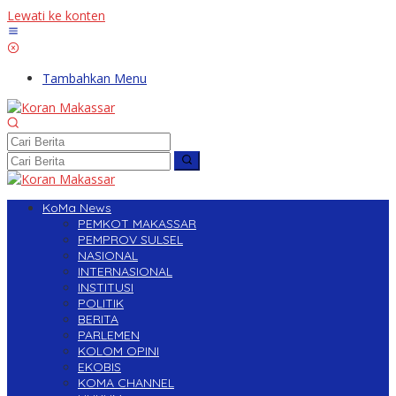
Lewati ke konten
Tambahkan Menu
KoMa News
PEMKOT MAKASSAR
PEMPROV SULSEL
NASIONAL
INTERNASIONAL
INSTITUSI
POLITIK
BERITA
PARLEMEN
KOLOM OPINI
EKOBIS
KOMA CHANNEL