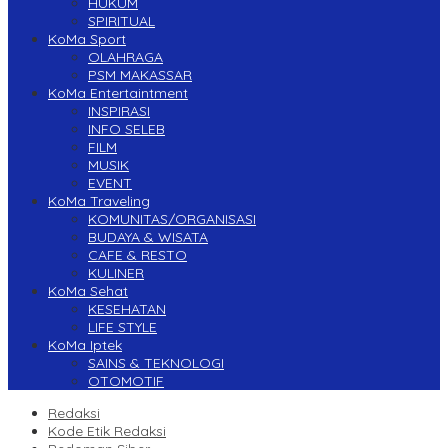
HUKUM
SPIRITUAL
KoMa Sport
OLAHRAGA
PSM MAKASSAR
KoMa Entertaintment
INSPIRASI
INFO SELEB
FILM
MUSIK
EVENT
KoMa Traveling
KOMUNITAS/ORGANISASI
BUDAYA & WISATA
CAFE & RESTO
KULINER
KoMa Sehat
KESEHATAN
LIFE STYLE
KoMa Iptek
SAINS & TEKNOLOGI
OTOMOTIF
Redaksi
Kode Etik Redaksi