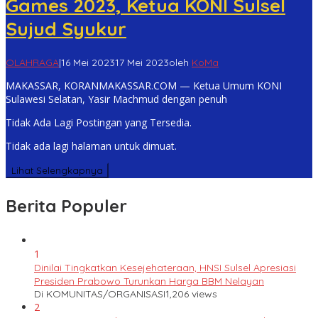
Games 2023, Ketua KONI Sulsel
Sujud Syukur
OLAHRAGA
|
16 Mei 2023
17 Mei 2023
oleh
KoMa
MAKASSAR, KORANMAKASSAR.COM — Ketua Umum KONI
Sulawesi Selatan, Yasir Machmud dengan penuh
Tidak Ada Lagi Postingan yang Tersedia.
Tidak ada lagi halaman untuk dimuat.
Lihat Selengkapnya
Berita Populer
1
Dinilai Tingkatkan Kesejehateraan, HNSI Sulsel Apresiasi
Presiden Prabowo Turunkan Harga BBM Nelayan
Di KOMUNITAS/ORGANISASI
1,206 views
2