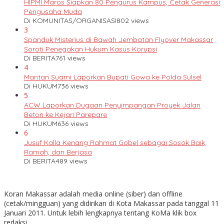
HIPMI Maros Siapkan 80 Pengurus Kampus, Cetak Generasi
Pengusaha Muda
Di KOMUNITAS/ORGANISASI
802 views
3
Spanduk Misterius di Bawah Jembatan Flyover Makassar
Soroti Penegakan Hukum Kasus Korupsi
Di BERITA
761 views
4
Mantan Suami Laporkan Bupati Gowa ke Polda Sulsel
Di HUKUM
736 views
5
ACW Laporkan Dugaan Penyimpangan Proyek Jalan
Beton ke Kejari Parepare
Di HUKUM
636 views
6
Jusuf Kalla Kenang Rahmat Gobel sebagai Sosok Baik,
Ramah, dan Berjasa
Di BERITA
489 views
Koran Makassar adalah media online (siber) dan offline
(cetak/mingguan) yang didirikan di Kota Makassar pada tanggal 11
Januari 2011. Untuk lebih lengkapnya tentang KoMa klik box
redaksi