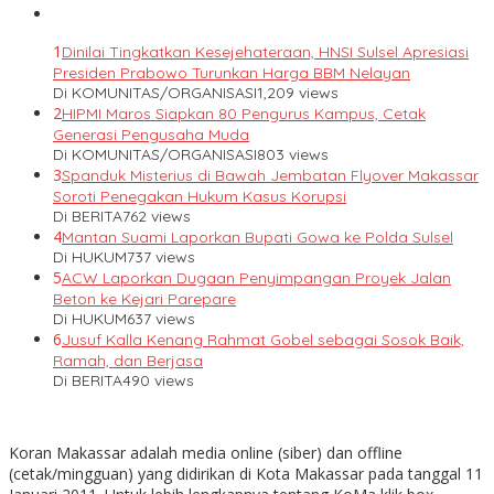
1
Dinilai Tingkatkan Kesejehateraan, HNSI Sulsel Apresiasi
Presiden Prabowo Turunkan Harga BBM Nelayan
Di KOMUNITAS/ORGANISASI
1,209 views
2
HIPMI Maros Siapkan 80 Pengurus Kampus, Cetak
Generasi Pengusaha Muda
Di KOMUNITAS/ORGANISASI
803 views
3
Spanduk Misterius di Bawah Jembatan Flyover Makassar
Soroti Penegakan Hukum Kasus Korupsi
Di BERITA
762 views
4
Mantan Suami Laporkan Bupati Gowa ke Polda Sulsel
Di HUKUM
737 views
5
ACW Laporkan Dugaan Penyimpangan Proyek Jalan
Beton ke Kejari Parepare
Di HUKUM
637 views
6
Jusuf Kalla Kenang Rahmat Gobel sebagai Sosok Baik,
Ramah, dan Berjasa
Di BERITA
490 views
Koran Makassar adalah media online (siber) dan offline
(cetak/mingguan) yang didirikan di Kota Makassar pada tanggal 11