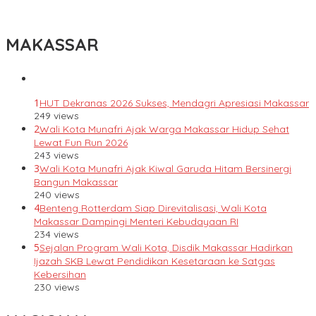
Indonesia Berani Sampaikan Gagasan untuk Bangsa
MAKASSAR
1
HUT Dekranas 2026 Sukses, Mendagri Apresiasi Makassar
249 views
2
Wali Kota Munafri Ajak Warga Makassar Hidup Sehat
Lewat Fun Run 2026
243 views
3
Wali Kota Munafri Ajak Kiwal Garuda Hitam Bersinergi
Bangun Makassar
240 views
4
Benteng Rotterdam Siap Direvitalisasi, Wali Kota
Makassar Dampingi Menteri Kebudayaan RI
234 views
5
Sejalan Program Wali Kota, Disdik Makassar Hadirkan
Ijazah SKB Lewat Pendidikan Kesetaraan ke Satgas
Kebersihan
230 views