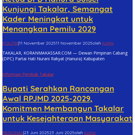
Kunjungi Takalar, Semangat
Kader Meningkat untuk
Menangkan Pemilu 2029
POLITIK
|
11 November 2025
11 November 2025
oleh
KoMa
TAKALAR, KORANMAKASSAR.COM — Dewan Pimpinan Cabang
(DPC) Partai Hati Nurani Rakyat (Hanura) Kabupaten
Informasi Pemkab Takalar
Bupati Serahkan Rancangan
Awal RPJMD 2025-2029,
Komitmen Membangun Takalar
untuk Kesejahteraan Masyarakat
REGIONAL
|
23 Juni 2025
23 Juni 2025
oleh
KoMa