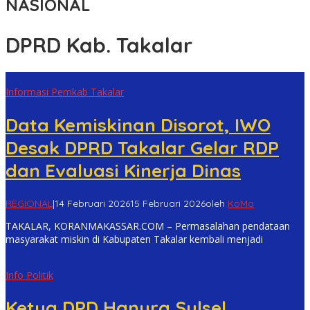
NASIONAL
DPRD Kab. Takalar
Informasi Pemkab Takalar
Data Kemiskinan Disorot, IWO
Desak DPRD Takalar Gelar RDP
dan Evaluasi Kinerja Dinas
REGIONAL
|
14 Februari 2026
15 Februari 2026
oleh
KoMa
TAKALAR, KORANMAKASSAR.COM – Permasalahan pendataan
masyarakat miskin di Kabupaten Takalar kembali menjadi
Info Politik
Ketua DPD Hanura Sulsel