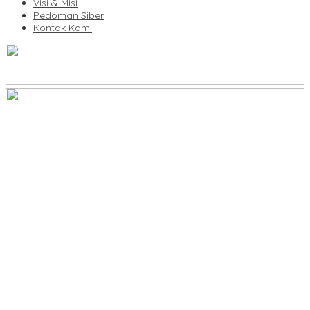
Visi & Misi
Pedoman Siber
Kontak Kami
Legalitas Tower di Karuwisi–Sinrijala Dipertanyakan Warga
KBLI Hotel Diperbarui, Pelaku Usaha di Sulsel Diminta Segera
Sesuaikan Izin
UNIMEN Buka 8 Prodi Baru, Perkuat Akses Pendidikan Tinggi dan
Daya Saing Lulusan
Bank Sulselbar Bantu Dump Truck Sampah, Enrekang Perkuat
Layanan Kebersihan
Lomba Rakyat Gelar “Pidato AHY Muda 2026”, Dorong Pelajar