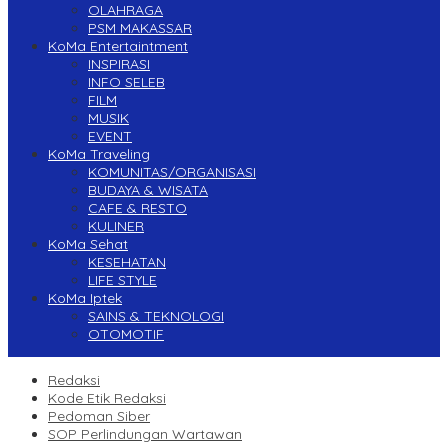
OLAHRAGA
PSM MAKASSAR
KoMa Entertaintment
INSPIRASI
INFO SELEB
FILM
MUSIK
EVENT
KoMa Traveling
KOMUNITAS/ORGANISASI
BUDAYA & WISATA
CAFE & RESTO
KULINER
KoMa Sehat
KESEHATAN
LIFE STYLE
KoMa Iptek
SAINS & TEKNOLOGI
OTOMOTIF
Redaksi
Kode Etik Redaksi
Pedoman Siber
SOP Perlindungan Wartawan