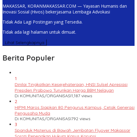
MAKASSAR, KORANMAKASSAR.COM — Yayasan Humanis dan
Inovasi Sosial (Hivos) bekerjasama Lembaga Advokasi
Tidak Ada Lagi Postingan yang Tersedia.
Tidak ada lagi halaman untuk dimuat.
Lihat Selengkapnya
Berita Populer
1
Dinilai Tingkatkan Kesejehateraan, HNSI Sulsel Apresiasi
Presiden Prabowo Turunkan Harga BBM Nelayan
Di KOMUNITAS/ORGANISASI
1,187 views
2
HIPMI Maros Siapkan 80 Pengurus Kampus, Cetak Generasi
Pengusaha Muda
Di KOMUNITAS/ORGANISASI
792 views
3
Spanduk Misterius di Bawah Jembatan Flyover Makassar
Soroti Penegakan Hukum Kasus Korupsi