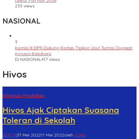
Lewat Fun Run 2026
233 views
NASIONAL
1
Komisi III DPR Dukung Kortas Tipikor Usut Tuntas Dugaan
Korupsi Batubara
Di NASIONAL
417 views
Hivos
Informasi Pendidikan
Hivos Ajak Ciptakan Suasana
Toleran di Sekolah
BERITA
|
11 Mei 2022
11 Mei 2022
oleh
KoMa