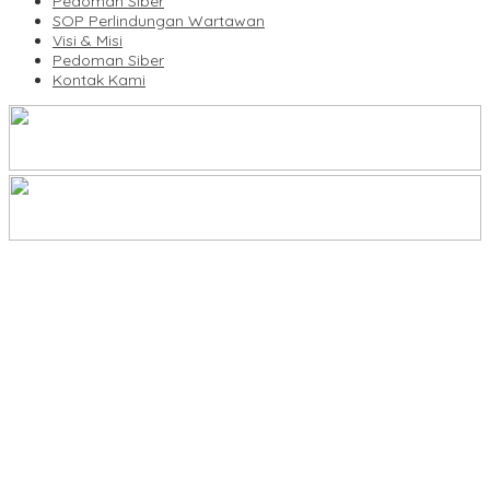
Pedoman Siber
SOP Perlindungan Wartawan
Visi & Misi
Pedoman Siber
Kontak Kami
Legalitas Tower di Karuwisi–Sinrijala Dipertanyakan Warga
KBLI Hotel Diperbarui, Pelaku Usaha di Sulsel Diminta Segera
Sesuaikan Izin
UNIMEN Buka 8 Prodi Baru, Perkuat Akses Pendidikan Tinggi dan
Daya Saing Lulusan
Bank Sulselbar Bantu Dump Truck Sampah, Enrekang Perkuat
Layanan Kebersihan