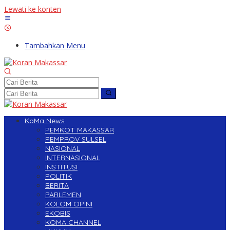
Lewati ke konten
Tambahkan Menu
KoMa News
PEMKOT MAKASSAR
PEMPROV SULSEL
NASIONAL
INTERNASIONAL
INSTITUSI
POLITIK
BERITA
PARLEMEN
KOLOM OPINI
EKOBIS
KOMA CHANNEL