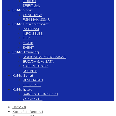
HUKUM
SPIRITUAL
KoMa Sport
OLAHRAGA
PSM MAKASSAR
KoMa Entertaintment
INSPIRASI
INFO SELEB
FILM
MUSIK
EVENT
KoMa Traveling
KOMUNITAS/ORGANISASI
BUDAYA & WISATA
CAFE & RESTO
KULINER
KoMa Sehat
KESEHATAN
LIFE STYLE
KoMa Iptek
SAINS & TEKNOLOGI
OTOMOTIF
Redaksi
Kode Etik Redaksi