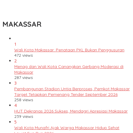
Lomba Rakyat Gelar “Pidato AHY Muda 2026”, Dorong Pelajar
Indonesia Berani Sampaikan Gagasan untuk Bangsa
MAKASSAR
1
Wali Kota Makassar: Penataan PKL Bukan Penggusuran
472 views
2
Menag dan Wali Kota Canangkan Gerbang Moderasi di
Makassar
287 views
3
Pembangunan Stadion Untia Berproses, Pemkot Makassar
Target Tetapkan Pemenang Tender September 2026
258 views
4
HUT Dekranas 2026 Sukses, Mendagri Apresiasi Makassar
239 views
5
Wali Kota Munafri Ajak Warga Makassar Hidup Sehat