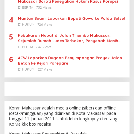
Makassar Soroti Penegakan Hukum Kasus Korupsi
Di BERITA
752 Views
4
Mantan Suami Laporkan Bupati Gowa ke Polda Sulsel
Di HUKUM
726 Views
5
Kebakaran Hebat di Jalan Tinumbu Makassar,
Sejumlah Rumah Ludes Terbakar, Penyebab Masih
Diselidiki
Di BERITA
647 Views
6
ACW Laporkan Dugaan Penyimpangan Proyek Jalan
Beton ke Kejari Parepare
Di HUKUM
627 Views
Koran Makassar adalah media online (siber) dan offline
(cetak/mingguan) yang didirikan di Kota Makassar pada
tanggal 11 Januari 2011. Untuk lebih lengkapnya tentang
KoMa klik box redaksi
Koran Makassar Berkarakter & Beradab