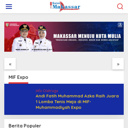
L
e
w
a
t
i
k
e
k
Legalitas Tower di
KBLI Hotel Diperbarui,
o
Karuwisi–Sinrijala
Pelaku Usaha di Sulsel
n
t
Dipertanyakan Warga
Diminta Segera
«
»
e
Sesuaikan Izin
n
MIF Expo
Info Olahraga
Andi Fatih Muhammad Azka Raih Juara
1 Lomba Tenis Meja di MIF-
Muhammadiyah Expo
Berita Populer