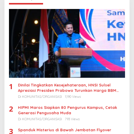
1
Dinilai Tingkatkan Kesejehateraan, HNSI Sulsel
Apresiasi Presiden Prabowo Turunkan Harga BBM
Nelayan
Di KOMUNITAS/ORGANISASI
1,190 Views
2
HIPMI Maros Siapkan 80 Pengurus Kampus, Cetak
Generasi Pengusaha Muda
Di KOMUNITAS/ORGANISASI
793 Views
3
Spanduk Misterius di Bawah Jembatan Flyover