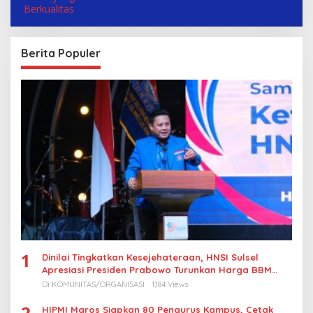
Berita Populer
1
Dinilai Tingkatkan Kesejehateraan, HNSI Sulsel
Apresiasi Presiden Prabowo Turunkan Harga BBM
Nelayan
Di KOMUNITAS/ORGANISASI
1,184 Views
2
HIPMI Maros Siapkan 80 Pengurus Kampus, Cetak