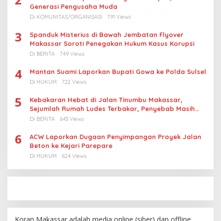
Generasi Pengusaha Muda
Di KOMUNITAS/ORGANISASI
791 Views
3
Spanduk Misterius di Bawah Jembatan Flyover
Makassar Soroti Penegakan Hukum Kasus Korupsi
Di BERITA
749 Views
4
Mantan Suami Laporkan Bupati Gowa ke Polda Sulsel
Di HUKUM
722 Views
5
Kebakaran Hebat di Jalan Tinumbu Makassar,
Sejumlah Rumah Ludes Terbakar, Penyebab Masih
Diselidiki
Di BERITA
643 Views
6
ACW Laporkan Dugaan Penyimpangan Proyek Jalan
Beton ke Kejari Parepare
Di HUKUM
624 Views
Koran Makassar adalah media online (siber) dan offline