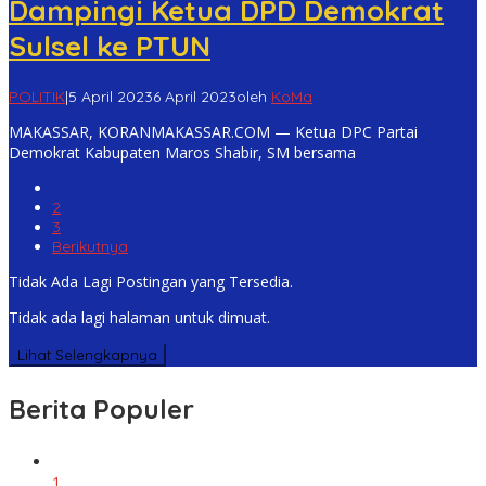
Dampingi Ketua DPD Demokrat
Sulsel ke PTUN
POLITIK
|
5 April 2023
6 April 2023
oleh
KoMa
MAKASSAR, KORANMAKASSAR.COM — Ketua DPC Partai
Demokrat Kabupaten Maros Shabir, SM bersama
1
2
3
Berikutnya
Tidak Ada Lagi Postingan yang Tersedia.
Tidak ada lagi halaman untuk dimuat.
Lihat Selengkapnya
Berita Populer
1