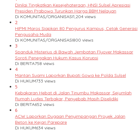
Dinilai Tingkatkan Kesejehateraan, HNSI Sulsel Apresiasi
Presiden Prabowo Turunkan Harga BBM Nelayan
Di KOMUNITAS/ORGANISASI
1,204 views
2
HIPMI Maros Siapkan 80 Pengurus Kampus, Cetak Generasi
Pengusaha Muda
Di KOMUNITAS/ORGANISASI
800 views
3
Spanduk Misterius di Bawah Jembatan Flyover Makassar
Soroti Penegakan Hukum Kasus Korupsi
Di BERITA
758 views
4
Mantan Suami Laporkan Bupati Gowa ke Polda Sulsel
Di HUKUM
733 views
5
Kebakaran Hebat di Jalan Tinumbu Makassar, Sejumlah
Rumah Ludes Terbakar, Penyebab Masih Diselidiki
Di BERITA
652 views
6
ACW Laporkan Dugaan Penyimpangan Proyek Jalan
Beton ke Kejari Parepare
Di HUKUM
634 views