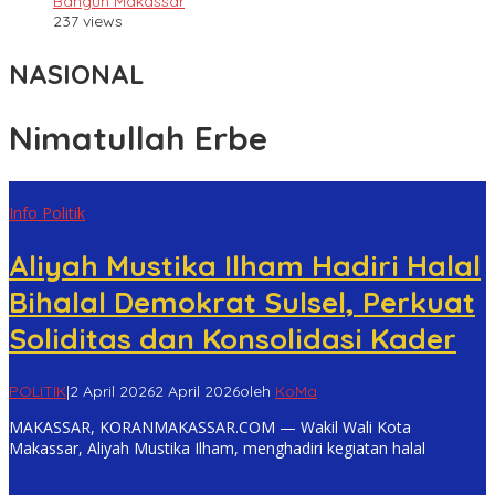
Bangun Makassar
237 views
NASIONAL
Nimatullah Erbe
Info Politik
Aliyah Mustika Ilham Hadiri Halal
Bihalal Demokrat Sulsel, Perkuat
Soliditas dan Konsolidasi Kader
POLITIK
|
2 April 2026
2 April 2026
oleh
KoMa
MAKASSAR, KORANMAKASSAR.COM — Wakil Wali Kota
Makassar, Aliyah Mustika Ilham, menghadiri kegiatan halal