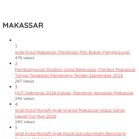
Lomba Rakyat Gelar “Pidato AHY Muda 2026”, Dorong Pelajar
Indonesia Berani Sampaikan Gagasan untuk Bangsa
MAKASSAR
1
Wali Kota Makassar: Penataan PKL Bukan Penggusuran
479 views
2
Pembangunan Stadion Untia Berproses, Pemkot Makassar
Target Tetapkan Pemenang Tender September 2026
267 views
3
HUT Dekranas 2026 Sukses, Mendagri Apresiasi Makassar
246 views
4
Wali Kota Munafri Ajak Warga Makassar Hidup Sehat
Lewat Fun Run 2026
240 views
5
Wali Kota Munafri Ajak Kiwal Garuda Hitam Bersinergi