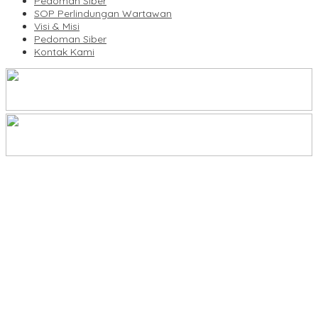
Pedoman Siber
SOP Perlindungan Wartawan
Visi & Misi
Pedoman Siber
Kontak Kami
Legalitas Tower di Karuwisi–Sinrijala Dipertanyakan Warga
KBLI Hotel Diperbarui, Pelaku Usaha di Sulsel Diminta Segera
Sesuaikan Izin
UNIMEN Buka 8 Prodi Baru, Perkuat Akses Pendidikan Tinggi dan
Daya Saing Lulusan
Bank Sulselbar Bantu Dump Truck Sampah, Enrekang Perkuat
Layanan Kebersihan