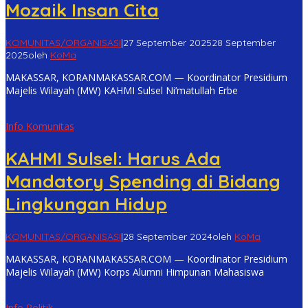
Mozaik Insan Cita
KOMUNITAS/ORGANISASI
|
27 September 2025
28 September
2025
oleh
KoMa
MAKASSAR, KORANMAKASSAR.COM — Koordinator Presidium
Majelis Wilayah (MW) KAHMI Sulsel Ni’matullah Erbe
Info Komunitas
KAHMI Sulsel: Harus Ada
Mandatory Spending di Bidang
Lingkungan Hidup
KOMUNITAS/ORGANISASI
|
28 September 2024
oleh
KoMa
MAKASSAR, KORANMAKASSAR.COM — Koordinator Presidium
Majelis Wilayah (MW) Korps Alumni Himpunan Mahasiswa
Info Politik