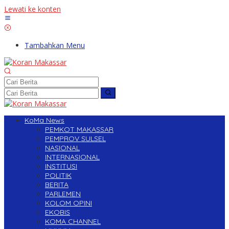
Lewati ke konten
Tambahkan Menu
KoMa News
PEMKOT MAKASSAR
PEMPROV SULSEL
NASIONAL
INTERNASIONAL
INSTITUSI
POLITIK
BERITA
PARLEMEN
KOLOM OPINI
EKOBIS
KOMA CHANNEL