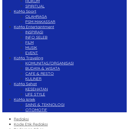
HUKUM
SPIRITUAL
KoMa Sport
OLAHRAGA
PSM MAKASSAR
KoMa Entertaintment
INSPIRASI
INFO SELEB
FILM
MUSIK
EVENT
KoMa Traveling
KOMUNITAS/ORGANISASI
BUDAYA & WISATA
CAFE & RESTO
KULINER
KoMa Sehat
KESEHATAN
LIFE STYLE
KoMa Iptek
SAINS & TEKNOLOGI
OTOMOTIF
Redaksi
Kode Etik Redaksi