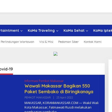
rtaintment
KoMa Traveling
KoMa Sehat
KoMa Ipte
 Perlindungan Wartawan
Visi & Misi
Pedoman Siber
Kontak Kami
ovid-19
Informasi Pemkot Makassar
Wawali Makassar Bagikan 550
Paket Sembako di Biringkanaya
PEMKOT MAKASSAR
|
23 April 2022
O
L
MAKASSAR, KORANMAKASSAR.COM — Wakil Wali
E
Kota Makassar, Fatmawati Rusdi melakukan
H
pembagian sembako
K