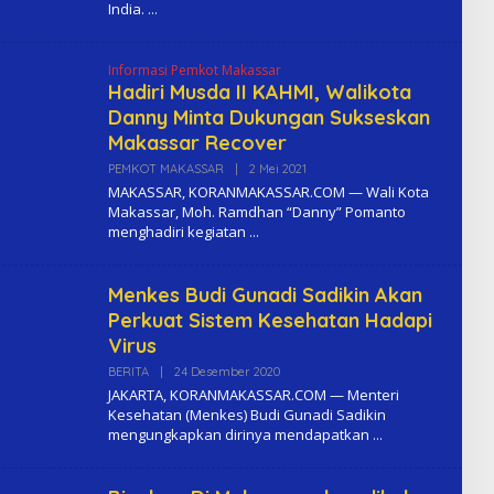
India.
K
O
M
A
Informasi Pemkot Makassar
Hadiri Musda II KAHMI, Walikota
Danny Minta Dukungan Sukseskan
Makassar Recover
PEMKOT MAKASSAR
|
2 Mei 2021
O
L
MAKASSAR, KORANMAKASSAR.COM — Wali Kota
E
Makassar, Moh. Ramdhan “Danny” Pomanto
H
menghadiri kegiatan
K
O
M
A
Menkes Budi Gunadi Sadikin Akan
Perkuat Sistem Kesehatan Hadapi
Virus
BERITA
|
24 Desember 2020
O
L
JAKARTA, KORANMAKASSAR.COM — Menteri
E
Kesehatan (Menkes) Budi Gunadi Sadikin
H
mengungkapkan dirinya mendapatkan
K
O
M
A