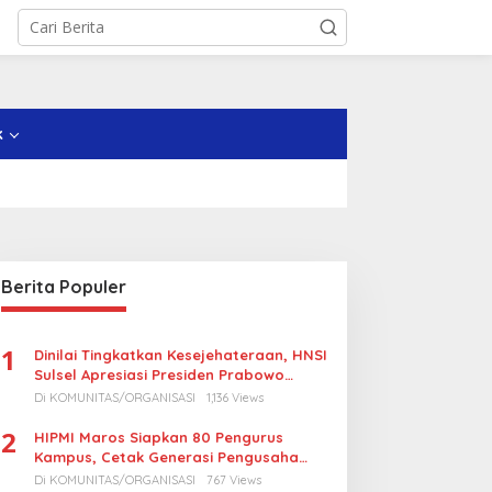
k
Berita Populer
1
Dinilai Tingkatkan Kesejehateraan, HNSI
Sulsel Apresiasi Presiden Prabowo
Turunkan Harga BBM Nelayan
Di KOMUNITAS/ORGANISASI
1,136 Views
2
HIPMI Maros Siapkan 80 Pengurus
Kampus, Cetak Generasi Pengusaha
Muda
Di KOMUNITAS/ORGANISASI
767 Views