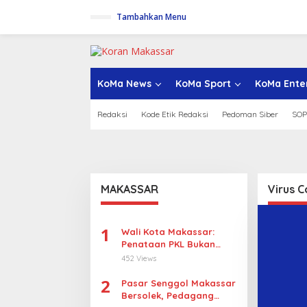
L
Tambahkan Menu
e
w
a
t
i
k
KoMa News
KoMa Sport
KoMa Ente
e
k
Redaksi
Kode Etik Redaksi
Pedoman Siber
SOP
o
n
t
e
n
MAKASSAR
Virus C
1
Wali Kota Makassar:
Penataan PKL Bukan
Penggusuran
452 Views
2
Pasar Senggol Makassar
Bersolek, Pedagang