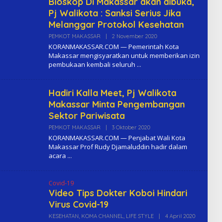
Bioskop Di Makassar akan dibuka,
Pj Walikota : Sanksi Serius Jika
Melanggar Protokol Kesehatan
PEMKOT MAKASSAR
|
2 November 2020
O
L
KORANMAKASSAR.COM — Pemerintah Kota
E
Makassar mengisyaratkan untuk memberikan izin
H
pembukaan kembali seluruh
K
O
M
A
Hadiri Kalla Meet, Pj Walikota
Makassar Minta Pengembangan
Sektor Pariwisata
PEMKOT MAKASSAR
|
3 Oktober 2020
O
L
KORANMAKASSAR.COM — Penjabat Wali Kota
E
Makassar Prof Rudy Djamaluddin hadir dalam
H
acara
K
O
M
A
Covid-19
Video Tips Dokter Koboi Hindari
Virus Covid-19
KESEHATAN
,
KOMA CHANNEL
,
LIFE STYLE
|
4 April 2020
O