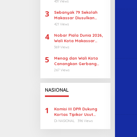
Gotong Royong
431 Views
Wujudkan Wajah Baru
3
Sebanyak 79 Sekolah
Makassar Diusulkan
Revitalisasi, Pulau
421 Views
Sangkarrang Jadi
4
Prioritas
Nobar Piala Dunia 2026,
Wali Kota Makassar
Dorong UMKM Tumbuh di
369 Views
15 Kecamatan
5
Menag dan Wali Kota
Canangkan Gerbang
Moderasi di Makassar
267 Views
NASIONAL
1
Komisi III DPR Dukung
Kortas Tipikor Usut
Tuntas Dugaan Korupsi
Di NASIONAL
396 Views
Batubara