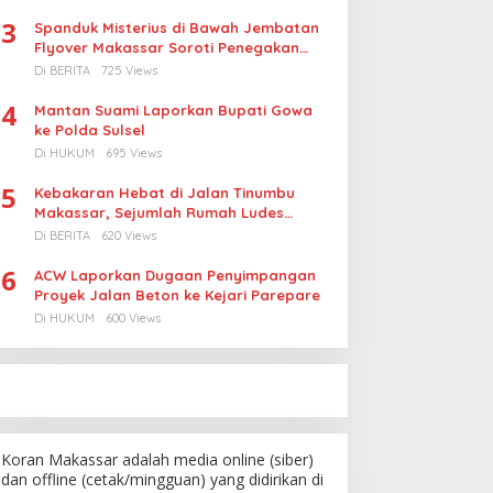
3
Spanduk Misterius di Bawah Jembatan
Flyover Makassar Soroti Penegakan
Hukum Kasus Korupsi
Di BERITA
725 Views
4
Mantan Suami Laporkan Bupati Gowa
ke Polda Sulsel
Di HUKUM
695 Views
5
Kebakaran Hebat di Jalan Tinumbu
Makassar, Sejumlah Rumah Ludes
Terbakar, Penyebab Masih Diselidiki
Di BERITA
620 Views
6
ACW Laporkan Dugaan Penyimpangan
Proyek Jalan Beton ke Kejari Parepare
Di HUKUM
600 Views
Koran Makassar adalah media online (siber)
dan offline (cetak/mingguan) yang didirikan di