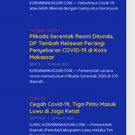
L
KORANMAKASSAR.COM — Hebohnya Covid-19
E
atau lebih dikenal dengan nama virus korona ini
H
K
O
M
A
Tanggap Covid19
Pilkada Serentak Resmi Ditunda,
DP Tambah Relawan Perangi
Penyebaran COVID-19 di Kota
Makassar
BERITA
|
31 Maret 2020
O
L
KORANMAKASSAR.COM — Pemerintah secara
E
resmi memutuskan Pilkada Serentak 2020 di 270
H
daerah
K
O
M
A
Covid-19
Cegah Covid-19, Tiga Pintu Masuk
Luwu di Jaga Ketat
INSTITUSI
|
28 Maret 2020
O
L
LUWU, KORANMAKASSAR.COM — Pemerintah
E
Daerah (Pemda) Kabupaten Luwu melalui Tim
H
K