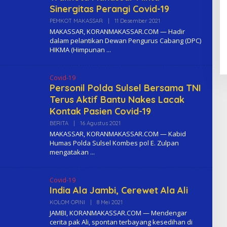
Sinergitas Perangi Covid-19
PEMKOT MAKASSAR
|
11 Desember 2021
O
L
MAKASSAR, KORANMAKASSAR.COM — Hadir
E
dalam pelantikan Dewan Pengurus Cabang (DPC)
H
HIKMA (Himpunan
K
O
M
A
Covid-19
Personil Polda Sulsel Bersama TNI
Terus Aktif Bantu Nakes Lacak
Kontak Pasien Covid-19
BERITA
|
16 Agustus 2021
O
L
MAKASSAR, KORANMAKASSAR.COM — Kabid
E
Humas Polda Sulsel Kombes pol E. Zulpan
H
mengatakan
K
O
M
A
Covid-19
India Ala Jambi, Cerewet Ala Ali
KOLOM OPINI
|
8 Mei 2021
O
L
JAMBI, KORANMAKASSAR.COM — Mendengar
E
cerita pak Ali, spontan terbayang kesedihan di
H