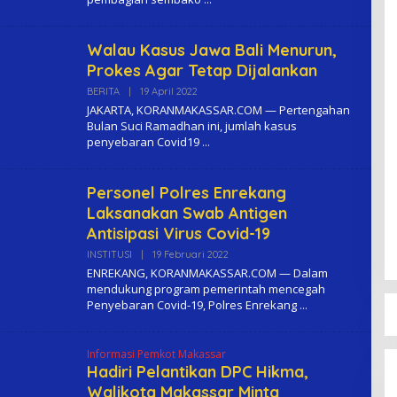
O
M
A
Walau Kasus Jawa Bali Menurun,
Prokes Agar Tetap Dijalankan
BERITA
|
19 April 2022
O
L
JAKARTA, KORANMAKASSAR.COM — Pertengahan
E
Bulan Suci Ramadhan ini, jumlah kasus
H
penyebaran Covid19
K
O
M
A
Personel Polres Enrekang
Laksanakan Swab Antigen
Antisipasi Virus Covid-19
INSTITUSI
|
19 Februari 2022
O
L
ENREKANG, KORANMAKASSAR.COM — Dalam
E
mendukung program pemerintah mencegah
H
Penyebaran Covid-19, Polres Enrekang
K
O
M
A
Informasi Pemkot Makassar
Hadiri Pelantikan DPC Hikma,
Walikota Makassar Minta