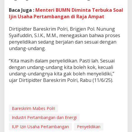
e
l
Baca Juga :
Menteri BUMN Diminta Terbuka Soal
d
Ijin Usaha Pertambangan di Raja Ampat
i
R
Dirtipidter Bareskrim Polri, Brigjen Pol. Nunung
a
j
Syaifuddin, S.I.K., M.M., menegaskan bahwa proses
a
penyelidikan sedang berjalan dan sesuai dengan
A
undang-undang.
m
p
“Kita masih dalam penyelidikan. Pasti lah. Sesuai
a
t
dengan undang-undang kita boleh kok, kecuali
undang-undangnya kita gak boleh menyelidiki,”
ujar Dirtipidter Bareskrim Polri, Rabu (11/6/25).
Bareskrim Mabes Polri
Industri Pertambangan dan Energi
IUP Izin Usaha Pertambangan
Penyelidikan