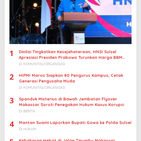
1
Dinilai Tingkatkan Kesejehateraan, HNSI Sulsel
Apresiasi Presiden Prabowo Turunkan Harga BBM
Nelayan
Di KOMUNITAS/ORGANISASI
2
HIPMI Maros Siapkan 80 Pengurus Kampus, Cetak
Generasi Pengusaha Muda
Di KOMUNITAS/ORGANISASI
3
Spanduk Misterius di Bawah Jembatan Flyover
Makassar Soroti Penegakan Hukum Kasus Korupsi
Di BERITA
4
Mantan Suami Laporkan Bupati Gowa ke Polda Sulsel
Di HUKUM
Kebakaran Hebat di Jalan Tinumbu Makassar,