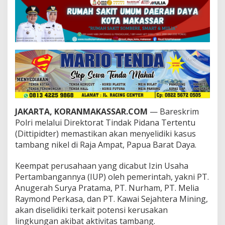
r
i
S
e
l
i
d
i
k
i
K
a
JAKARTA, KORANMAKASSAR.COM
— Bareskrim
s
u
Polri melalui Direktorat Tindak Pidana Tertentu
s
(Dittipidter) memastikan akan menyelidiki kasus
T
tambang nikel di Raja Ampat, Papua Barat Daya.
a
m
Keempat perusahaan yang dicabut Izin Usaha
b
a
Pertambangannya (IUP) oleh pemerintah, yakni PT.
n
Anugerah Surya Pratama, PT. Nurham, PT. Melia
g
Raymond Perkasa, dan PT. Kawai Sejahtera Mining,
N
akan diselidiki terkait potensi kerusakan
i
k
lingkungan akibat aktivitas tambang.