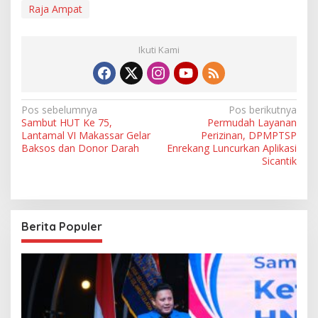
Raja Ampat
Ikuti Kami
N
Pos sebelumnya
Pos berikutnya
Sambut HUT Ke 75,
Permudah Layanan
a
Lantamal VI Makassar Gelar
Perizinan, DPMPTSP
v
Baksos dan Donor Darah
Enrekang Luncurkan Aplikasi
Sicantik
i
g
a
Berita Populer
s
i
p
o
s