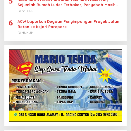
5
Sejumlah Rumah Ludes Terbakar, Penyebab Masih
Diselidiki
Di BERITA
6
ACW Laporkan Dugaan Penyimpangan Proyek Jalan
Beton ke Kejari Parepare
Di HUKUM