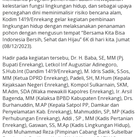
kelestarian fungsi lingkungan hidup, dan sebagai upaya
pencegahan dini meminimalisir risiko bencana alam,
Kodim 1419/Enrekang gelar kegiatan pembinaan
lingkungan hidup dengan melaksanakan penanaman
pohon dengan mengusun tempat “Bersama Kita Bisa
Indonesia Bersih, Sehat dan Hijau” 6K di hari kita. Jumat
(08/12/2023).
Hadir pada kegiatan tersebu, Dr. H. Baba, SE, MM (Pj.
Bupati Enrekang), Letkol Inf Augustiar Adinegoro,
S.Hub.Int (Dandim 1419/Enrekang), M. Idris Sadik, S.Sos,
MM (Ketua DPRD Enrekang), Padeli, SH, M.Hum (Kepala
Kejaksaan Negeri Enrekang), Kompol Sulkarnain, SKM,
M.Adm, SDA (Waka mewakili Kapolres Enrekang), Ir. Arsil
Bagenda, MM (Kalaksa BPBD Kabupaten Enrekang), Drs.
Burhanuddin, M.AP (Kepala Satpol PP, Damkar dan
Penyelamatan Kab. Enrekang), Mahmuddin, SP, MP (Kadis
Perhubungan Enrekang), Addi , SP , MM (Kadis Pertanian
Enrekang), Gaswan, SS, M.Ap (Kadis Lingkungan Hidup),
Andi Muhammad Reza (Pimpinan Cabang Bank Sulselbar