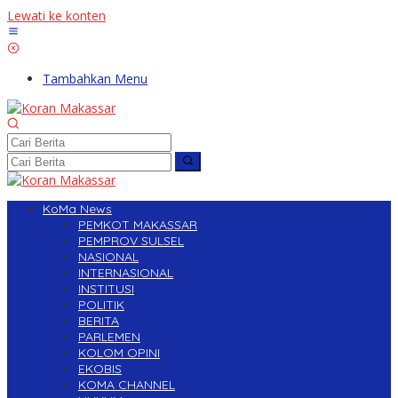
Lewati ke konten
Tambahkan Menu
KoMa News
PEMKOT MAKASSAR
PEMPROV SULSEL
NASIONAL
INTERNASIONAL
INSTITUSI
POLITIK
BERITA
PARLEMEN
KOLOM OPINI
EKOBIS
KOMA CHANNEL