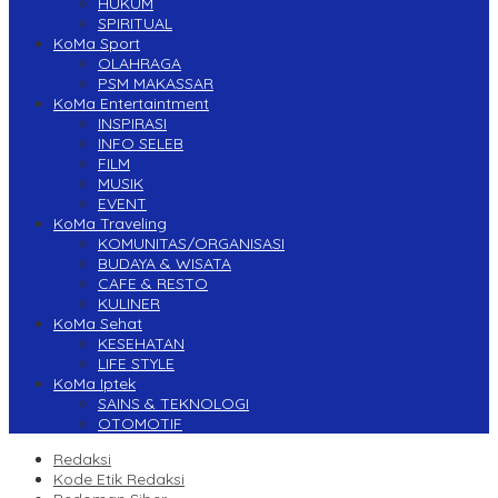
HUKUM
SPIRITUAL
KoMa Sport
OLAHRAGA
PSM MAKASSAR
KoMa Entertaintment
INSPIRASI
INFO SELEB
FILM
MUSIK
EVENT
KoMa Traveling
KOMUNITAS/ORGANISASI
BUDAYA & WISATA
CAFE & RESTO
KULINER
KoMa Sehat
KESEHATAN
LIFE STYLE
KoMa Iptek
SAINS & TEKNOLOGI
OTOMOTIF
Redaksi
Kode Etik Redaksi