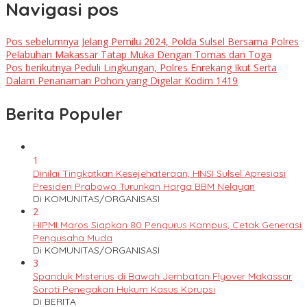
Navigasi pos
Pos sebelumnya
Jelang Pemilu 2024, Polda Sulsel Bersama Polres
Pelabuhan Makassar Tatap Muka Dengan Tomas dan Toga
Pos berikutnya
Peduli Lingkungan, Polres Enrekang Ikut Serta
Dalam Penanaman Pohon yang Digelar Kodim 1419
Berita Populer
1
Dinilai Tingkatkan Kesejehateraan, HNSI Sulsel Apresiasi
Presiden Prabowo Turunkan Harga BBM Nelayan
Di KOMUNITAS/ORGANISASI
2
HIPMI Maros Siapkan 80 Pengurus Kampus, Cetak Generasi
Pengusaha Muda
Di KOMUNITAS/ORGANISASI
3
Spanduk Misterius di Bawah Jembatan Flyover Makassar
Soroti Penegakan Hukum Kasus Korupsi
Di BERITA