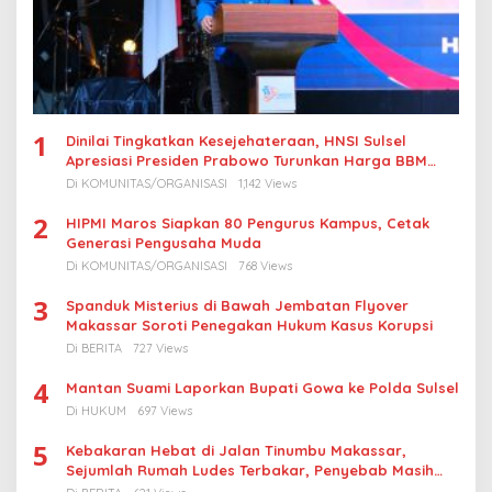
1
Dinilai Tingkatkan Kesejehateraan, HNSI Sulsel
Apresiasi Presiden Prabowo Turunkan Harga BBM
Nelayan
Di KOMUNITAS/ORGANISASI
1,142 Views
2
HIPMI Maros Siapkan 80 Pengurus Kampus, Cetak
Generasi Pengusaha Muda
Di KOMUNITAS/ORGANISASI
768 Views
3
Spanduk Misterius di Bawah Jembatan Flyover
Makassar Soroti Penegakan Hukum Kasus Korupsi
Di BERITA
727 Views
4
Mantan Suami Laporkan Bupati Gowa ke Polda Sulsel
Di HUKUM
697 Views
5
Kebakaran Hebat di Jalan Tinumbu Makassar,
Sejumlah Rumah Ludes Terbakar, Penyebab Masih
Diselidiki