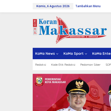
L
Tambahkan Menu
e
Kamis, 6 Agustus 2026
w
a
t
i
k
e
k
o
n
t
KoMa News
KoMa Sport
KoMa Ente
e
n
Redaksi
Kode Etik Redaksi
Pedoman Siber
SOP