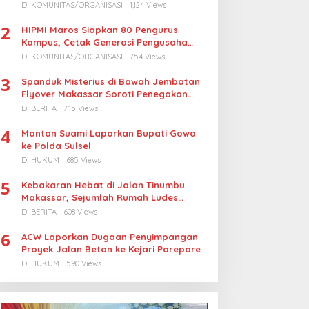
Turunkan Harga BBM Nelayan
Di KOMUNITAS/ORGANISASI
1,124 Views
2
HIPMI Maros Siapkan 80 Pengurus
Kampus, Cetak Generasi Pengusaha
Muda
Di KOMUNITAS/ORGANISASI
754 Views
3
Spanduk Misterius di Bawah Jembatan
Flyover Makassar Soroti Penegakan
Hukum Kasus Korupsi
Di BERITA
715 Views
4
Mantan Suami Laporkan Bupati Gowa
ke Polda Sulsel
Di HUKUM
685 Views
5
Kebakaran Hebat di Jalan Tinumbu
Makassar, Sejumlah Rumah Ludes
Terbakar, Penyebab Masih Diselidiki
Di BERITA
608 Views
6
ACW Laporkan Dugaan Penyimpangan
Proyek Jalan Beton ke Kejari Parepare
Di HUKUM
590 Views