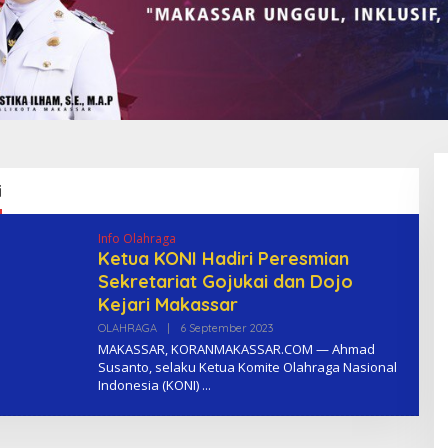
i
Info Olahraga
Ketua KONI Hadiri Peresmian
Sekretariat Gojukai dan Dojo
Kejari Makassar
OLAHRAGA
|
6 September 2023
O
L
MAKASSAR, KORANMAKASSAR.COM — Ahmad
E
Susanto, selaku Ketua Komite Olahraga Nasional
H
Indonesia (KONI)
K
O
M
A