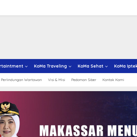
rtaintment
KoMa Traveling
KoMa Sehat
KoMa Ipte
 Perlindungan Wartawan
Visi & Misi
Pedoman Siber
Kontak Kami