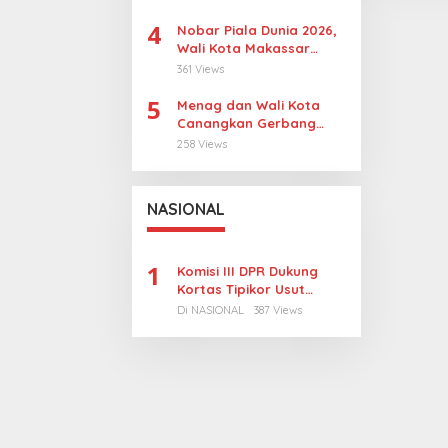
Sangkarrang Jadi
4
Prioritas
Nobar Piala Dunia 2026,
Wali Kota Makassar
Dorong UMKM Tumbuh di
361 Views
15 Kecamatan
5
Menag dan Wali Kota
Canangkan Gerbang
Moderasi di Makassar
258 Views
NASIONAL
1
Komisi III DPR Dukung
Kortas Tipikor Usut
Tuntas Dugaan Korupsi
Di NASIONAL
387 Views
Batubara