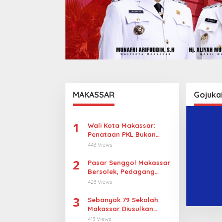
MAKASSAR
Gojuka
1
Wali Kota Makassar:
Penataan PKL Bukan
Penggusuran
443 Views
2
Pasar Senggol Makassar
Bersolek, Pedagang
Gotong Royong
423 Views
Wujudkan Wajah Baru
3
Sebanyak 79 Sekolah
Makassar Diusulkan
Revitalisasi, Pulau
413 Views