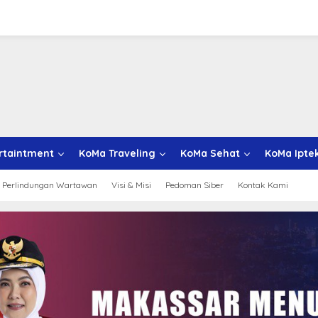
rtaintment
KoMa Traveling
KoMa Sehat
KoMa Ipte
 Perlindungan Wartawan
Visi & Misi
Pedoman Siber
Kontak Kami