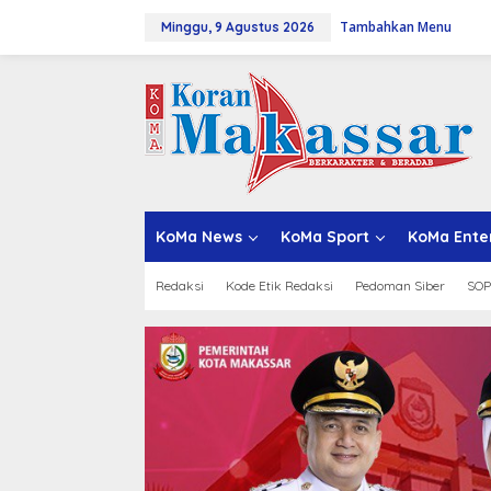
L
Tambahkan Menu
e
Minggu, 9 Agustus 2026
w
a
t
i
k
e
k
o
n
t
KoMa News
KoMa Sport
KoMa Ente
e
n
Redaksi
Kode Etik Redaksi
Pedoman Siber
SOP