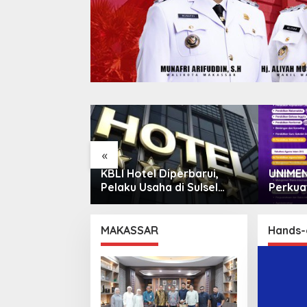
«
wer di
KBLI Hotel Diperbarui,
UNIMEN
ijala
Pelaku Usaha di Sulsel
Perkua
kan Warga
Diminta Segera Sesuaikan
Tinggi
Izin
Lulusa
MAKASSAR
Hands-