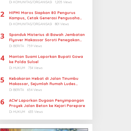
Turunkan Harga BBM Nelayan
Di KOMUNITAS/ORGANISASI
1,205 Views
2
HIPMI Maros Siapkan 80 Pengurus
Kampus, Cetak Generasi Pengusaha
Muda
Di KOMUNITAS/ORGANISASI
801 Views
3
Spanduk Misterius di Bawah Jembatan
Flyover Makassar Soroti Penegakan
Hukum Kasus Korupsi
Di BERITA
759 Views
4
Mantan Suami Laporkan Bupati Gowa
ke Polda Sulsel
Di HUKUM
734 Views
5
Kebakaran Hebat di Jalan Tinumbu
Makassar, Sejumlah Rumah Ludes
Terbakar, Penyebab Masih Diselidiki
Di BERITA
654 Views
6
ACW Laporkan Dugaan Penyimpangan
Proyek Jalan Beton ke Kejari Parepare
Di HUKUM
635 Views