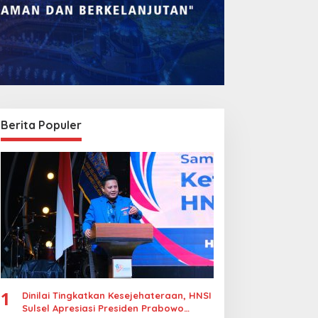
Berita Populer
omba Rakyat Gelar
Legalitas Tower di
Pidato AHY Muda 2026”,
Karuwisi–Sinrijala
orong Pelajar Indonesia
Dipertanyakan Warga
erani Sampaikan
agasan untuk Bangsa
1
Dinilai Tingkatkan Kesejehateraan, HNSI
Sulsel Apresiasi Presiden Prabowo