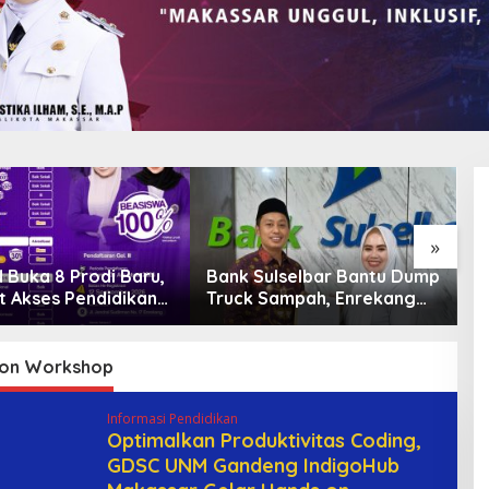
»
 Buka 8 Prodi Baru,
Bank Sulselbar Bantu Dump
L
t Akses Pendidikan
Truck Sampah, Enrekang
“
 dan Daya Saing
Perkuat Layanan
D
n
Kebersihan
B
G
on Workshop
Informasi Pendidikan
Optimalkan Produktivitas Coding,
GDSC UNM Gandeng IndigoHub