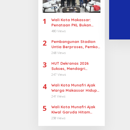
1
Wali Kota Makassar:
Penataan PKL Bukan
Penggusuran
480 Views
2
Pembangunan Stadion
Untia Berproses, Pemkot
Makassar Target
268 Views
Tetapkan Pemenang
3
Tender September 2026
HUT Dekranas 2026
Sukses, Mendagri
Apresiasi Makassar
247 Views
4
Wali Kota Munafri Ajak
Warga Makassar Hidup
Sehat Lewat Fun Run
241 Views
2026
5
Wali Kota Munafri Ajak
Kiwal Garuda Hitam
Bersinergi Bangun
238 Views
Makassar