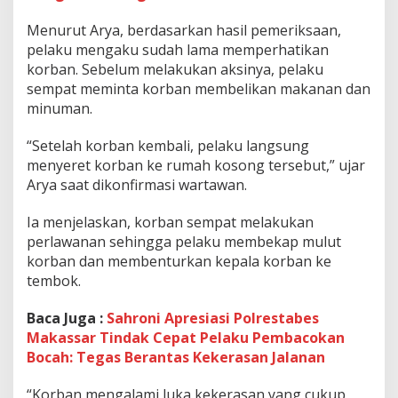
P
e
Menurut Arya, berdasarkan hasil pemeriksaan,
m
pelaku mengaku sudah lama memperhatikan
b
korban. Sebelum melakukan aksinya, pelaku
u
sempat meminta korban membelikan makanan dan
n
u
minuman.
h
a
“Setelah korban kembali, pelaku langsung
n
menyeret korban ke rumah kosong tersebut,” ujar
T
Arya saat dikonfirmasi wartawan.
r
a
g
Ia menjelaskan, korban sempat melakukan
i
perlawanan sehingga pelaku membekap mulut
s
korban dan membenturkan kepala korban ke
S
tembok.
i
s
w
Baca Juga :
Sahroni Apresiasi Polrestabes
i
Makassar Tindak Cepat Pelaku Pembacokan
S
Bocah: Tegas Berantas Kekerasan Jalanan
D
d
“Korban mengalami luka kekerasan yang cukup
i