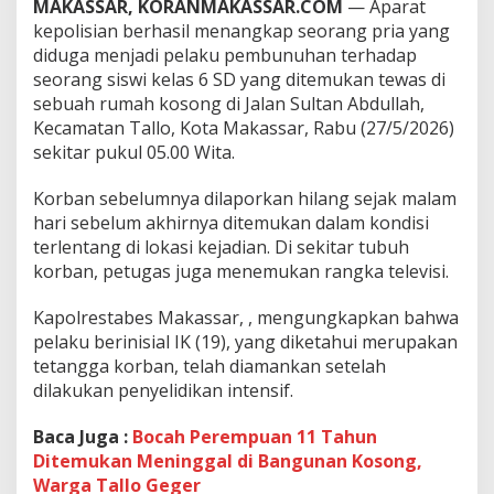
MAKASSAR, KORANMAKASSAR.COM
— Aparat
i
kepolisian berhasil menangkap seorang pria yang
P
e
diduga menjadi pelaku pembunuhan terhadap
l
seorang siswi kelas 6 SD yang ditemukan tewas di
a
sebuah rumah kosong di Jalan Sultan Abdullah,
k
Kecamatan Tallo, Kota Makassar, Rabu (27/5/2026)
u
,
sekitar pukul 05.00 Wita.
P
o
Korban sebelumnya dilaporkan hilang sejak malam
l
hari sebelum akhirnya ditemukan dalam kondisi
i
terlentang di lokasi kejadian. Di sekitar tubuh
s
i
korban, petugas juga menemukan rangka televisi.
U
n
Kapolrestabes Makassar, , mengungkapkan bahwa
g
pelaku berinisial IK (19), yang diketahui merupakan
k
tetangga korban, telah diamankan setelah
a
p
dilakukan penyelidikan intensif.
K
a
Baca Juga :
Bocah Perempuan 11 Tahun
s
Ditemukan Meninggal di Bangunan Kosong,
u
Warga Tallo Geger
s