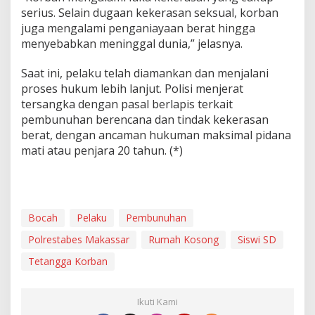
M
serius. Selain dugaan kekerasan seksual, korban
a
juga mengalami penganiayaan berat hingga
k
menyebabkan meninggal dunia,” jelasnya.
a
s
Saat ini, pelaku telah diamankan dan menjalani
s
a
proses hukum lebih lanjut. Polisi menjerat
r
tersangka dengan pasal berlapis terkait
pembunuhan berencana dan tindak kekerasan
berat, dengan ancaman hukuman maksimal pidana
mati atau penjara 20 tahun. (*)
Bocah
Pelaku
Pembunuhan
Polrestabes Makassar
Rumah Kosong
Siswi SD
Tetangga Korban
Ikuti Kami