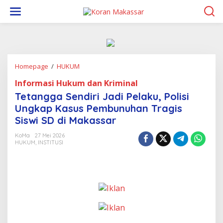
L
e
w
a
t
i
k
Homepage
/
HUKUM
T
e
e
k
Informasi Hukum dan Kriminal
t
o
a
n
Tetangga Sendiri Jadi Pelaku, Polisi
n
t
Ungkap Kasus Pembunuhan Tragis
g
e
Siswi SD di Makassar
g
n
a
KoMa
27 Mei 2026
S
HUKUM
,
INSTITUSI
e
n
d
i
r
i
J
a
d