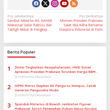
N
Pos sebelumnya
Pos berikutnya
Sambut Milad ke-60, KAHMI
Momen Presiden Prabowo
a
Makassar Gelar Baksos dan
Salat Idul Adha Bersama
v
Tabligh Akbar di Pangkep
Diaspora Indonesia di Paris
i
g
a
Berita Populer
s
i
1
Dinilai Tingkatkan Kesejehateraan, HNSI Sulsel
p
Apresiasi Presiden Prabowo Turunkan Harga BBM
Nelayan
o
Di KOMUNITAS/ORGANISASI
s
2
HIPMI Maros Siapkan 80 Pengurus Kampus, Cetak
Generasi Pengusaha Muda
Di KOMUNITAS/ORGANISASI
3
Spanduk Misterius di Bawah Jembatan Flyover
Makassar Soroti Penegakan Hukum Kasus Korupsi