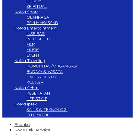
HUKUM
SPIRITUAL
KoMa Sport
OLAHRAGA
PSM MAKASSAR
KoMa Entertaintment
INSPIRASI
INFO SELEB
FILM
MUSIK
EVENT
KoMa Traveling
KOMUNITAS/ORGANISASI
BUDAYA & WISATA
CAFE & RESTO
KULINER
KoMa Sehat
KESEHATAN
LIFE STYLE
KoMa Iptek
SAINS & TEKNOLOGI
OTOMOTIF
Redaksi
Kode Etik Redaksi