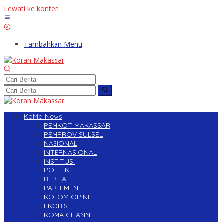
Lewati ke konten
Tambahkan Menu
KoMa News
PEMKOT MAKASSAR
PEMPROV SULSEL
NASIONAL
INTERNASIONAL
INSTITUSI
POLITIK
BERITA
PARLEMEN
KOLOM OPINI
EKOBIS
KOMA CHANNEL