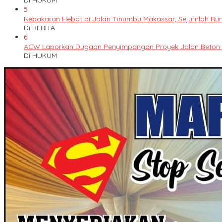
Di HUKUM
5
Kebakaran Hebat di Jalan Tinumbu Makassar, Sejumlah Ruma
Di BERITA
6
ACW Laporkan Dugaan Penyimpangan Proyek Jalan Beton k
Di HUKUM