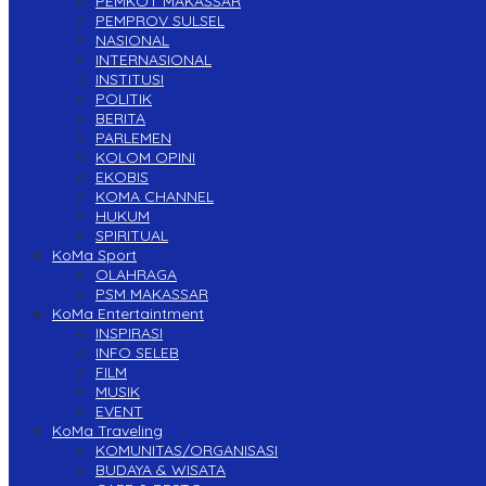
PEMKOT MAKASSAR
PEMPROV SULSEL
NASIONAL
INTERNASIONAL
INSTITUSI
POLITIK
BERITA
PARLEMEN
KOLOM OPINI
EKOBIS
KOMA CHANNEL
HUKUM
SPIRITUAL
KoMa Sport
OLAHRAGA
PSM MAKASSAR
KoMa Entertaintment
INSPIRASI
INFO SELEB
FILM
MUSIK
EVENT
KoMa Traveling
KOMUNITAS/ORGANISASI
BUDAYA & WISATA