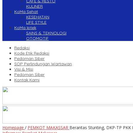
CAFE & RESTO
KULINER
KoMa Sehat
KESEHATAN
LIFE STYLE
KoMa Iptek
SAINS & TEKNOLOGI
OTOMOTIF
Redaksi
Kode Etik Redaksi
Pedoman Siber
SOP Perlindungan Wartawan
Visi & Misi
Pedoman Siber
Kontak Kami
Homepage
/
PEMKOT MAKASSAR
Berantas Stunting, DKP-TP PKK 