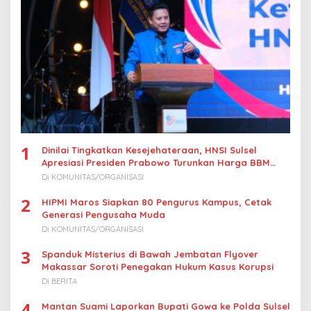
s
1
Dinilai Tingkatkan Kesejehateraan, HNSI Sulsel
Apresiasi Presiden Prabowo Turunkan Harga BBM
Nelayan
Di KOMUNITAS/ORGANISASI
2
HIPMI Maros Siapkan 80 Pengurus Kampus, Cetak
Generasi Pengusaha Muda
Di KOMUNITAS/ORGANISASI
3
Spanduk Misterius di Bawah Jembatan Flyover
Makassar Soroti Penegakan Hukum Kasus Korupsi
Di BERITA
4
Mantan Suami Laporkan Bupati Gowa ke Polda Sulsel