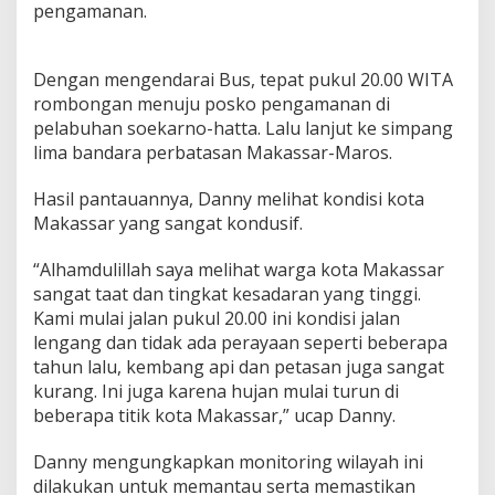
t
pengamanan.
a
u
S
Dengan mengendarai Bus, tepat pukul 20.00 WITA
i
rombongan menuju posko pengamanan di
t
pelabuhan soekarno-hatta. Lalu lanjut ke simpang
k
o
lima bandara perbatasan Makassar-Maros.
n
M
Hasil pantauannya, Danny melihat kondisi kota
a
Makassar yang sangat kondusif.
l
a
m
“Alhamdulillah saya melihat warga kota Makassar
P
sangat taat dan tingkat kesadaran yang tinggi.
e
Kami mulai jalan pukul 20.00 ini kondisi jalan
r
lengang dan tidak ada perayaan seperti beberapa
g
tahun lalu, kembang api dan petasan juga sangat
a
n
kurang. Ini juga karena hujan mulai turun di
t
beberapa titik kota Makassar,” ucap Danny.
i
a
Danny mengungkapkan monitoring wilayah ini
n
dilakukan untuk memantau serta memastikan
T