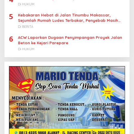
Di HUKUM
5
Kebakaran Hebat di Jalan Tinumbu Makassar,
Sejumlah Rumah Ludes Terbakar, Penyebab Masih
Diselidiki
Di BERITA
6
ACW Laporkan Dugaan Penyimpangan Proyek Jalan
Beton ke Kejari Parepare
Di HUKUM