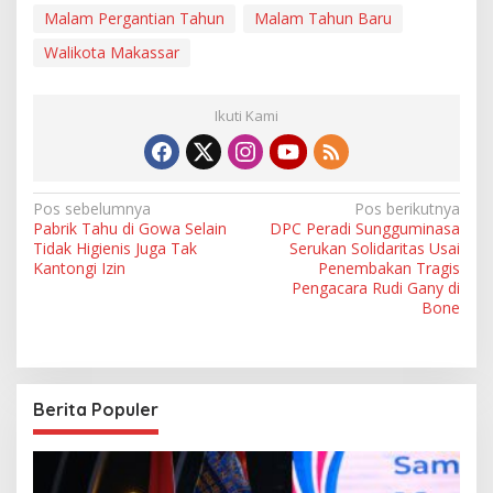
Malam Pergantian Tahun
Malam Tahun Baru
Walikota Makassar
Ikuti Kami
N
Pos sebelumnya
Pos berikutnya
Pabrik Tahu di Gowa Selain
DPC Peradi Sungguminasa
a
Tidak Higienis Juga Tak
Serukan Solidaritas Usai
v
Kantongi Izin
Penembakan Tragis
Pengacara Rudi Gany di
i
Bone
g
a
s
Berita Populer
i
p
o