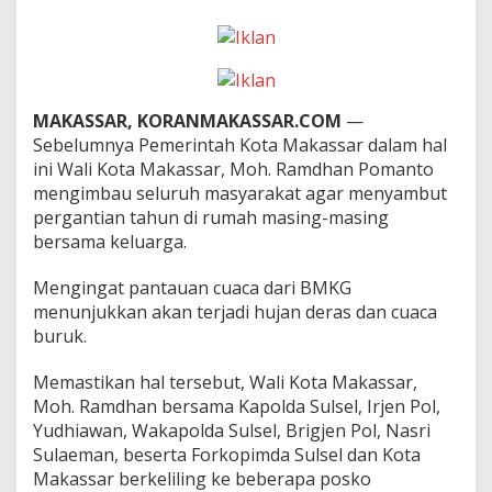
p
i
m
d
a
,
MAKASSAR, KORANMAKASSAR.COM
—
W
Sebelumnya Pemerintah Kota Makassar dalam hal
a
l
ini Wali Kota Makassar, Moh. Ramdhan Pomanto
i
mengimbau seluruh masyarakat agar menyambut
k
pergantian tahun di rumah masing-masing
o
bersama keluarga.
t
a
M
Mengingat pantauan cuaca dari BMKG
a
menunjukkan akan terjadi hujan deras dan cuaca
k
buruk.
a
s
Memastikan hal tersebut, Wali Kota Makassar,
s
a
Moh. Ramdhan bersama Kapolda Sulsel, Irjen Pol,
r
Yudhiawan, Wakapolda Sulsel, Brigjen Pol, Nasri
P
Sulaeman, beserta Forkopimda Sulsel dan Kota
a
Makassar berkeliling ke beberapa posko
n