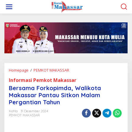
L
e
w
a
t
i
k
e
k
o
n
t
e
Homepage
/
PEMKOT MAKASSAR
B
n
e
Informasi Pemkot Makassar
r
s
Bersama Forkopimda, Walikota
a
Makassar Pantau Sitkon Malam
m
Pergantian Tahun
a
F
KoMa
31 Desember 2024
o
PEMKOT MAKASSAR
r
k
o