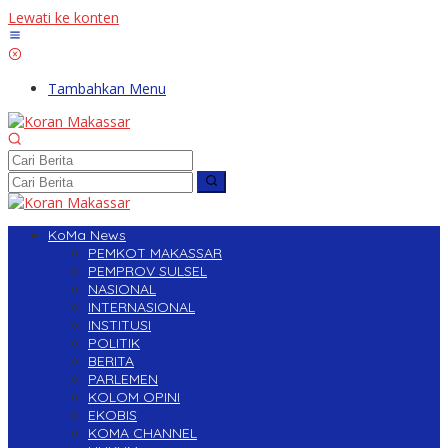
Lewati ke konten
Tambahkan Menu
KoMa News
PEMKOT MAKASSAR
PEMPROV SULSEL
NASIONAL
INTERNASIONAL
INSTITUSI
POLITIK
BERITA
PARLEMEN
KOLOM OPINI
EKOBIS
KOMA CHANNEL