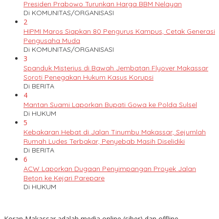
Presiden Prabowo Turunkan Harga BBM Nelayan
Di KOMUNITAS/ORGANISASI
2
HIPMI Maros Siapkan 80 Pengurus Kampus, Cetak Generasi
Pengusaha Muda
Di KOMUNITAS/ORGANISASI
3
Spanduk Misterius di Bawah Jembatan Flyover Makassar
Soroti Penegakan Hukum Kasus Korupsi
Di BERITA
4
Mantan Suami Laporkan Bupati Gowa ke Polda Sulsel
Di HUKUM
5
Kebakaran Hebat di Jalan Tinumbu Makassar, Sejumlah
Rumah Ludes Terbakar, Penyebab Masih Diselidiki
Di BERITA
6
ACW Laporkan Dugaan Penyimpangan Proyek Jalan
Beton ke Kejari Parepare
Di HUKUM
Koran Makassar adalah media online (siber) dan offline