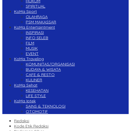
HUKUM
SPIRITUAL
KoMa Sport
OLAHRAGA
PSM MAKASSAR
KoMa Entertaintment
INSPIRASI
INFO SELEB
FILM
MUSIK
EVENT
KoMa Traveling
KOMUNITAS/ORGANISASI
BUDAYA & WISATA
CAFE & RESTO
KULINER
KoMa Sehat
KESEHATAN
LIFE STYLE
KoMa Iptek
SAINS & TEKNOLOGI
OTOMOTIF
Redaksi
Kode Etik Redaksi