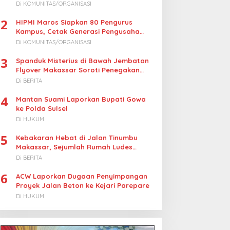
Turunkan Harga BBM Nelayan
Di KOMUNITAS/ORGANISASI
2
HIPMI Maros Siapkan 80 Pengurus
Kampus, Cetak Generasi Pengusaha
Muda
Di KOMUNITAS/ORGANISASI
3
Spanduk Misterius di Bawah Jembatan
Flyover Makassar Soroti Penegakan
Hukum Kasus Korupsi
Di BERITA
4
Mantan Suami Laporkan Bupati Gowa
ke Polda Sulsel
Di HUKUM
5
Kebakaran Hebat di Jalan Tinumbu
Makassar, Sejumlah Rumah Ludes
Terbakar, Penyebab Masih Diselidiki
Di BERITA
6
ACW Laporkan Dugaan Penyimpangan
Proyek Jalan Beton ke Kejari Parepare
Di HUKUM