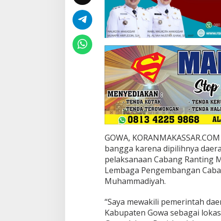
i
a
s
i
G
o
w
a
j
a
d
i
T
u
a
GOWA, KORANMAKASSAR.COM —
n
bangga karena dipilihnya daera
R
pelaksanaan Cabang Ranting M
u
m
Lembaga Pengembangan Cabang
a
Muhammadiyah.
h
C
“Saya mewakili pemerintah dae
R
Kabupaten Gowa sebagai lokasi
M