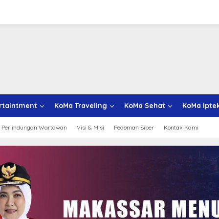
rtaintment
KoMa Traveling
KoMa Sehat
KoMa Ipte
 Perlindungan Wartawan
Visi & Misi
Pedoman Siber
Kontak Kami