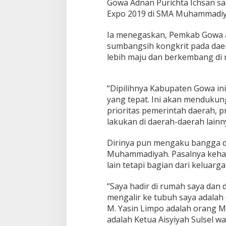
E
Gowa Adnan Purichta Ichsan 
x
Expo 2019 di SMA Muhammadiya
p
o
Ia menegaskan, Pemkab Gowa a
2
sumbangsih kongkrit pada daer
0
1
lebih maju dan berkembang di
9
“Dipilihnya Kabupaten Gowa ini
yang tepat. Ini akan menduk
prioritas pemerintah daerah, p
lakukan di daerah-daerah lainn
Dirinya pun mengaku bangga da
Muhammadiyah. Pasalnya kehad
lain tetapi bagian dari keluarg
“Saya hadir di rumah saya dan
mengalir ke tubuh saya adala
M. Yasin Limpo adalah orang 
adalah Ketua Aisyiyah Sulsel wa