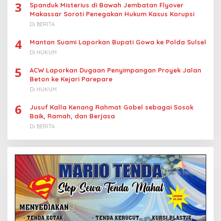
3
Spanduk Misterius di Bawah Jembatan Flyover
Makassar Soroti Penegakan Hukum Kasus Korupsi
Di BERITA
4
Mantan Suami Laporkan Bupati Gowa ke Polda Sulsel
Di HUKUM
5
ACW Laporkan Dugaan Penyimpangan Proyek Jalan
Beton ke Kejari Parepare
Di HUKUM
6
Jusuf Kalla Kenang Rahmat Gobel sebagai Sosok
Baik, Ramah, dan Berjasa
Di BERITA