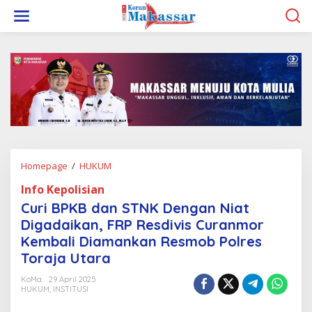
L
e
w
a
t
i
k
e
k
o
n
t
e
Homepage
/
HUKUM
C
n
u
Info Kepolisian
r
i
Curi BPKB dan STNK Dengan Niat
B
Digadaikan, FRP Resdivis Curanmor
P
Kembali Diamankan Resmob Polres
K
B
Toraja Utara
d
a
KoMa
29 April 2025
HUKUM
,
INSTITUSI
n
S