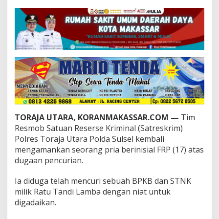
R
P
R
e
s
d
i
v
i
s
C
u
r
TORAJA UTARA, KORANMAKASSAR.COM —
Tim
a
n
Resmob Satuan Reserse Kriminal (Satreskrim)
m
Polres Toraja Utara Polda Sulsel kembali
o
mengamankan seorang pria berinisial FRP (17) atas
r
dugaan pencurian.
K
e
m
Ia diduga telah mencuri sebuah BPKB dan STNK
b
milik Ratu Tandi Lamba dengan niat untuk
a
digadaikan.
l
i