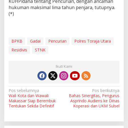
KUHPidana tentang Pencurian, dengan ancaman
hukuman maksimal lima tahun penjara, tutupnya.
(*)
BPKB
Gadai
Pencurian
Polres Toraja Utara
Residivis
STNK
Ikuti Kami
N
Pos sebelumnya
Pos berikutnya
Wali Kota dan Wawali
Bahas Sinergitas, Pengurus
a
Makassar Siap Berembuk
Asprindo Audiens ke Dinas
v
Tentukan Sekda Definitif
Koperasi dan UKM Sulsel
i
g