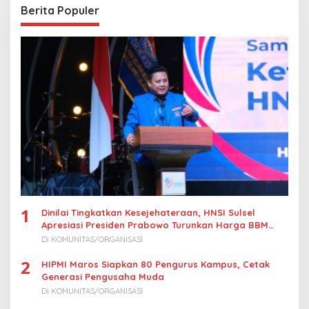
a
Berita Populer
s
i
p
o
s
1
Dinilai Tingkatkan Kesejehateraan, HNSI Sulsel
Apresiasi Presiden Prabowo Turunkan Harga BBM
Nelayan
Di KOMUNITAS/ORGANISASI
2
HIPMI Maros Siapkan 80 Pengurus Kampus, Cetak
Generasi Pengusaha Muda
Di KOMUNITAS/ORGANISASI