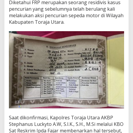
Diketahui FRP merupakan seorang residivis kasus
D
i
pencurian yang sebelumnya telah berulang kali
a
melakukan aksi pencurian sepeda motor di Wilayah
m
Kabupaten Toraja Utara.
a
n
k
a
n
R
e
s
m
o
b
P
o
l
r
e
s
T
Saat dikonfirmasi, Kapolres Toraja Utara AKBP
o
Stephanus Luckyto A.W, S.I.K., S.H., M.Si melalui KBO
r
Sat Reskrim Ipda Fajar membenarkan hal tersebut,
a