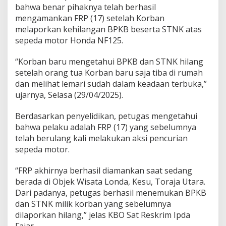
j
bahwa benar pihaknya telah berhasil
a
mengamankan FRP (17) setelah Korban
U
melaporkan kehilangan BPKB beserta STNK atas
t
sepeda motor Honda NF125.
a
r
a
“Korban baru mengetahui BPKB dan STNK hilang
setelah orang tua Korban baru saja tiba di rumah
dan melihat lemari sudah dalam keadaan terbuka,”
ujarnya, Selasa (29/04/2025).
Berdasarkan penyelidikan, petugas mengetahui
bahwa pelaku adalah FRP (17) yang sebelumnya
telah berulang kali melakukan aksi pencurian
sepeda motor.
“FRP akhirnya berhasil diamankan saat sedang
berada di Objek Wisata Londa, Kesu, Toraja Utara.
Dari padanya, petugas berhasil menemukan BPKB
dan STNK milik korban yang sebelumnya
dilaporkan hilang,” jelas KBO Sat Reskrim Ipda