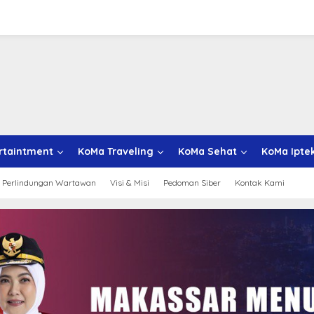
rtaintment
KoMa Traveling
KoMa Sehat
KoMa Ipte
 Perlindungan Wartawan
Visi & Misi
Pedoman Siber
Kontak Kami