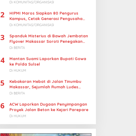
Turunkan Harga BBM Nelayan
Di KOMUNITAS/ORGANISASI
2
HIPMI Maros Siapkan 80 Pengurus
Kampus, Cetak Generasi Pengusaha
Muda
Di KOMUNITAS/ORGANISASI
3
Spanduk Misterius di Bawah Jembatan
Flyover Makassar Soroti Penegakan
Hukum Kasus Korupsi
Di BERITA
4
Mantan Suami Laporkan Bupati Gowa
ke Polda Sulsel
Di HUKUM
5
Kebakaran Hebat di Jalan Tinumbu
Makassar, Sejumlah Rumah Ludes
Terbakar, Penyebab Masih Diselidiki
Di BERITA
6
ACW Laporkan Dugaan Penyimpangan
Proyek Jalan Beton ke Kejari Parepare
Di HUKUM