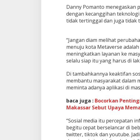
a
n
Danny Pomanto menegaskan pe
K
dengan kecanggihan teknologi
o
tidak tertinggal dan juga tidak 
n
s
e
“Jangan diam melihat perubaha
p
M
menuju kota Metaverse adalah
e
meningkatkan layanan ke masya
t
selalu siap itu yang harus di 
a
v
Di tambahkannya keaktifan sos
e
r
membantu masyarakat dalam m
s
meminta adanya aplikasi di ma
e
baca juga :
Bocorkan Pentin
Makassar Sebut Upaya Mema
“Sosial media itu percepatan in
begitu cepat berselancar di be
twitter, tiktok dan youtube. J