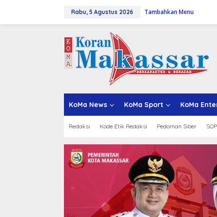
L
Tambahkan Menu
e
Rabu, 5 Agustus 2026
w
a
t
i
k
e
k
o
n
t
KoMa News
KoMa Sport
KoMa Ente
e
n
Redaksi
Kode Etik Redaksi
Pedoman Siber
SOP