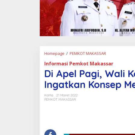
Homepage
/
PEMKOT MAKASSAR
D
i
Informasi Pemkot Makassar
A
p
Di Apel Pagi, Wali
e
l
Ingatkan Konsep M
P
a
KoMa
21 Maret 2022
g
PEMKOT MAKASSAR
i
,
W
a
l
i
K