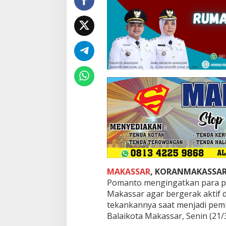
o
t
a
M
a
k
a
s
s
a
r
K
e
m
b
a
l
i
MAKASSAR
, KORANMAKASSA
I
n
Pomanto mengingatkan para pe
g
Makassar agar bergerak aktif d
a
tekankannya saat menjadi pembi
t
Balaikota Makassar, Senin (21/
k