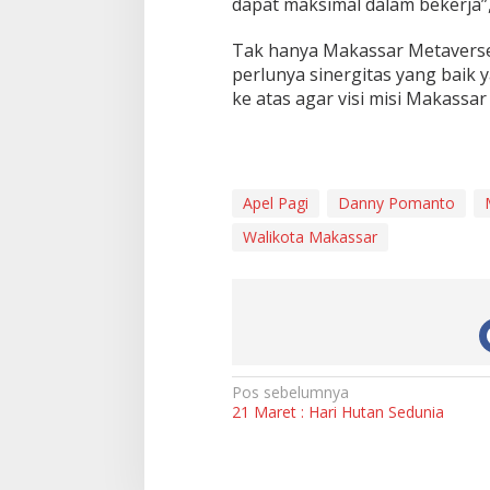
dapat maksimal dalam bekerja”,
Tak hanya Makassar Metaverse
perlunya sinergitas yang baik 
ke atas agar visi misi Makassa
Apel Pagi
Danny Pomanto
Walikota Makassar
N
Pos sebelumnya
21 Maret : Hari Hutan Sedunia
a
v
i