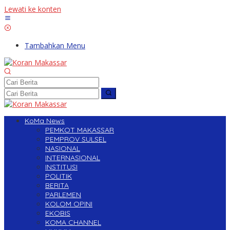
Lewati ke konten
Tambahkan Menu
KoMa News
PEMKOT MAKASSAR
PEMPROV SULSEL
NASIONAL
INTERNASIONAL
INSTITUSI
POLITIK
BERITA
PARLEMEN
KOLOM OPINI
EKOBIS
KOMA CHANNEL