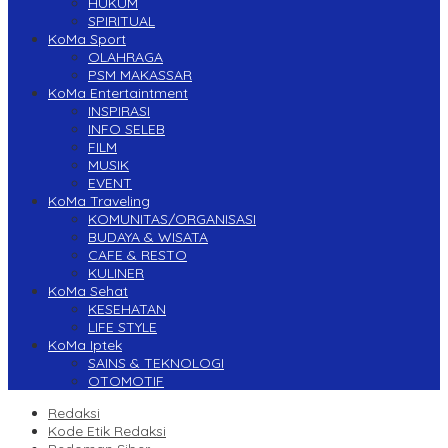
HUKUM
SPIRITUAL
KoMa Sport
OLAHRAGA
PSM MAKASSAR
KoMa Entertaintment
INSPIRASI
INFO SELEB
FILM
MUSIK
EVENT
KoMa Traveling
KOMUNITAS/ORGANISASI
BUDAYA & WISATA
CAFE & RESTO
KULINER
KoMa Sehat
KESEHATAN
LIFE STYLE
KoMa Iptek
SAINS & TEKNOLOGI
OTOMOTIF
Redaksi
Kode Etik Redaksi