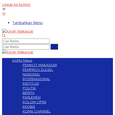
Lewati ke konten
Tambahkan Menu
KoMa News
PEMKOT MAKASSAR
PEMPROV SULSEL
NASIONAL
INTERNASIONAL
INSTITUSI
POLITIK
BERITA
PARLEMEN
KOLOM OPINI
EKOBIS
KOMA CHANNEL