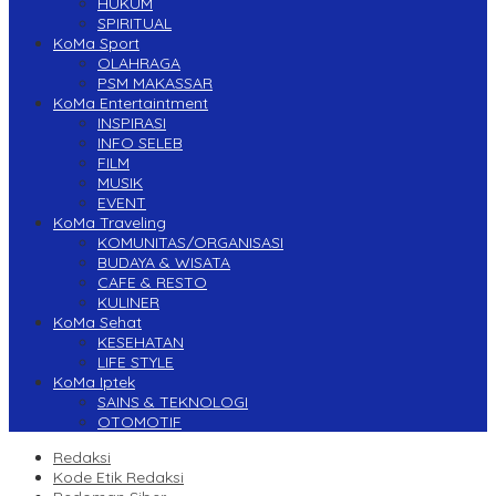
HUKUM
SPIRITUAL
KoMa Sport
OLAHRAGA
PSM MAKASSAR
KoMa Entertaintment
INSPIRASI
INFO SELEB
FILM
MUSIK
EVENT
KoMa Traveling
KOMUNITAS/ORGANISASI
BUDAYA & WISATA
CAFE & RESTO
KULINER
KoMa Sehat
KESEHATAN
LIFE STYLE
KoMa Iptek
SAINS & TEKNOLOGI
OTOMOTIF
Redaksi
Kode Etik Redaksi