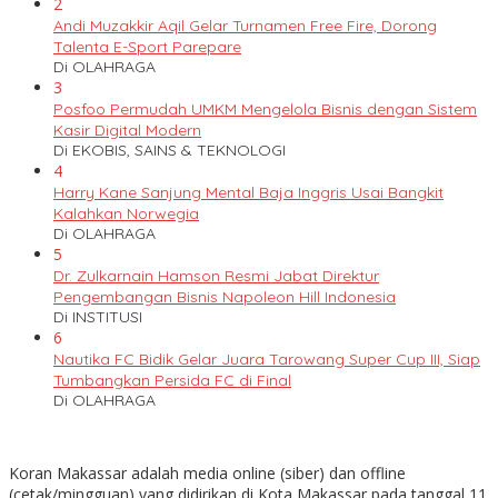
2
Andi Muzakkir Aqil Gelar Turnamen Free Fire, Dorong
Talenta E-Sport Parepare
Di OLAHRAGA
3
Posfoo Permudah UMKM Mengelola Bisnis dengan Sistem
Kasir Digital Modern
Di EKOBIS, SAINS & TEKNOLOGI
4
Harry Kane Sanjung Mental Baja Inggris Usai Bangkit
Kalahkan Norwegia
Di OLAHRAGA
5
Dr. Zulkarnain Hamson Resmi Jabat Direktur
Pengembangan Bisnis Napoleon Hill Indonesia
Di INSTITUSI
6
Nautika FC Bidik Gelar Juara Tarowang Super Cup III, Siap
Tumbangkan Persida FC di Final
Di OLAHRAGA
Koran Makassar adalah media online (siber) dan offline
(cetak/mingguan) yang didirikan di Kota Makassar pada tanggal 11