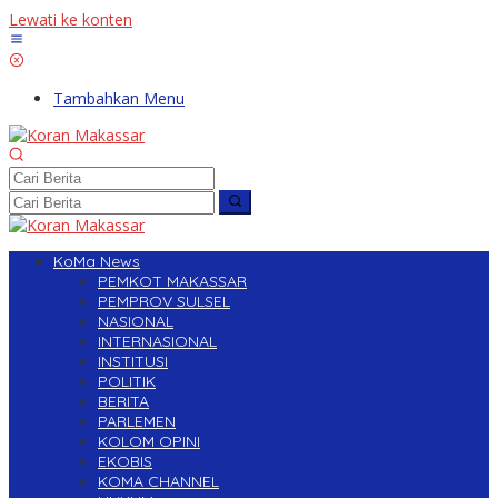
Lewati ke konten
Tambahkan Menu
KoMa News
PEMKOT MAKASSAR
PEMPROV SULSEL
NASIONAL
INTERNASIONAL
INSTITUSI
POLITIK
BERITA
PARLEMEN
KOLOM OPINI
EKOBIS
KOMA CHANNEL