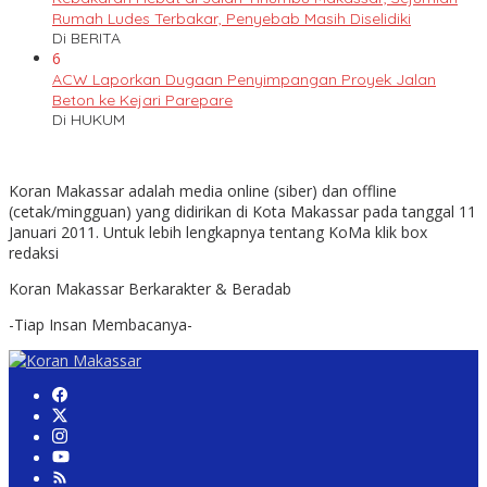
Rumah Ludes Terbakar, Penyebab Masih Diselidiki
Di BERITA
6
ACW Laporkan Dugaan Penyimpangan Proyek Jalan
Beton ke Kejari Parepare
Di HUKUM
Koran Makassar adalah media online (siber) dan offline
(cetak/mingguan) yang didirikan di Kota Makassar pada tanggal 11
Januari 2011. Untuk lebih lengkapnya tentang KoMa klik box
redaksi
Koran Makassar Berkarakter & Beradab
-Tiap Insan Membacanya-