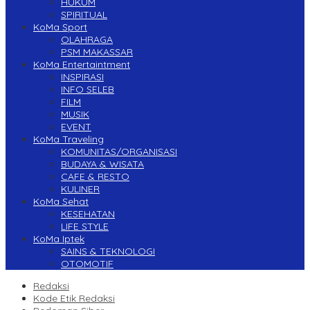
HUKUM
SPIRITUAL
KoMa Sport
OLAHRAGA
PSM MAKASSAR
KoMa Entertaintment
INSPIRASI
INFO SELEB
FILM
MUSIK
EVENT
KoMa Traveling
KOMUNITAS/ORGANISASI
BUDAYA & WISATA
CAFE & RESTO
KULINER
KoMa Sehat
KESEHATAN
LIFE STYLE
KoMa Iptek
SAINS & TEKNOLOGI
OTOMOTIF
Redaksi
Kode Etik Redaksi