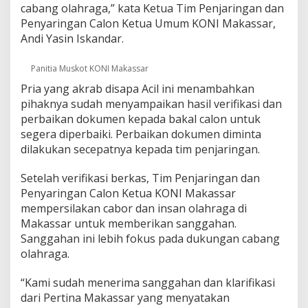
cabang olahraga,” kata Ketua Tim Penjaringan dan
n
D
Penyaringan Calon Ketua Umum KONI Makassar,
i
Andi Yasin Iskandar.
n
y
Panitia Muskot KONI Makassar
a
t
Pria yang akrab disapa Acil ini menambahkan
a
pihaknya sudah menyampaikan hasil verifikasi dan
k
perbaikan dokumen kepada bakal calon untuk
a
n
segera diperbaiki. Perbaikan dokumen diminta
T
dilakukan secepatnya kepada tim penjaringan.
M
S
Setelah verifikasi berkas, Tim Penjaringan dan
Penyaringan Calon Ketua KONI Makassar
mempersilakan cabor dan insan olahraga di
Makassar untuk memberikan sanggahan.
Sanggahan ini lebih fokus pada dukungan cabang
olahraga.
“Kami sudah menerima sanggahan dan klarifikasi
dari Pertina Makassar yang menyatakan