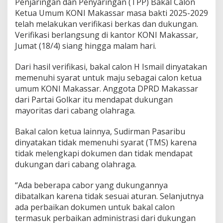
Penjaringan dan Penyaringan (TPP) Bakal Calon
K
Ketua Umum KONI Makassar masa bakti 2025-2029
e
t
telah melakukan verifikasi berkas dan dukungan.
u
Verifikasi berlangsung di kantor KONI Makassar,
a
Jumat (18/4) siang hingga malam hari.
K
O
Dari hasil verifikasi, bakal calon H Ismail dinyatakan
N
I
memenuhi syarat untuk maju sebagai calon ketua
M
umum KONI Makassar. Anggota DPRD Makassar
a
dari Partai Golkar itu mendapat dukungan
k
mayoritas dari cabang olahraga.
a
s
s
Bakal calon ketua lainnya, Sudirman Pasaribu
a
dinyatakan tidak memenuhi syarat (TMS) karena
r
tidak melengkapi dokumen dan tidak mendapat
,
dukungan dari cabang olahraga.
S
u
d
“Ada beberapa cabor yang dukungannya
i
dibatalkan karena tidak sesuai aturan. Selanjutnya
r
ada perbaikan dokumen untuk bakal calon
m
termasuk perbaikan administrasi dari dukungan
a