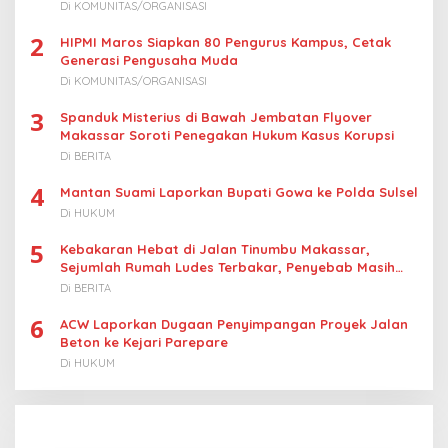
s
Nelayan
Di KOMUNITAS/ORGANISASI
2
HIPMI Maros Siapkan 80 Pengurus Kampus, Cetak
Generasi Pengusaha Muda
Di KOMUNITAS/ORGANISASI
3
Spanduk Misterius di Bawah Jembatan Flyover
Makassar Soroti Penegakan Hukum Kasus Korupsi
Di BERITA
4
Mantan Suami Laporkan Bupati Gowa ke Polda Sulsel
Di HUKUM
5
Kebakaran Hebat di Jalan Tinumbu Makassar,
Sejumlah Rumah Ludes Terbakar, Penyebab Masih
Diselidiki
Di BERITA
6
ACW Laporkan Dugaan Penyimpangan Proyek Jalan
Beton ke Kejari Parepare
Di HUKUM