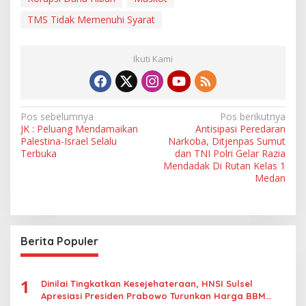
TMS Tidak Memenuhi Syarat
Ikuti Kami
N
Pos sebelumnya
Pos berikutnya
JK : Peluang Mendamaikan
Antisipasi Peredaran
a
Palestina-Israel Selalu
Narkoba, Ditjenpas Sumut
v
Terbuka
dan TNI Polri Gelar Razia
Mendadak Di Rutan Kelas 1
i
Medan
g
a
s
Berita Populer
i
p
1
Dinilai Tingkatkan Kesejehateraan, HNSI Sulsel
o
Apresiasi Presiden Prabowo Turunkan Harga BBM