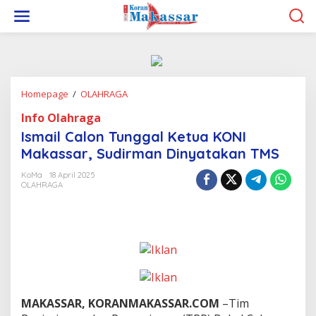
L
e
w
a
t
i
k
Homepage
/
OLAHRAGA
I
e
s
k
Info Olahraga
m
o
a
n
Ismail Calon Tunggal Ketua KONI
i
t
Makassar, Sudirman Dinyatakan TMS
l
e
C
n
KoMa
18 April 2025
a
OLAHRAGA
l
o
n
T
u
n
g
g
a
MAKASSAR, KORANMAKASSAR.COM
–Tim
l