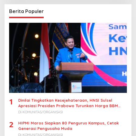
g
a
Berita Populer
s
i
p
o
s
1
Dinilai Tingkatkan Kesejehateraan, HNSI Sulsel
Apresiasi Presiden Prabowo Turunkan Harga BBM
Nelayan
Di KOMUNITAS/ORGANISASI
2
HIPMI Maros Siapkan 80 Pengurus Kampus, Cetak
Generasi Pengusaha Muda
Di KOMUNITAS/ORGANISASI