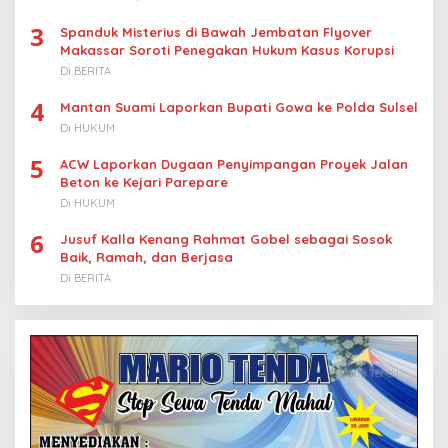
3
Spanduk Misterius di Bawah Jembatan Flyover
Makassar Soroti Penegakan Hukum Kasus Korupsi
Di BERITA
4
Mantan Suami Laporkan Bupati Gowa ke Polda Sulsel
Di HUKUM
5
ACW Laporkan Dugaan Penyimpangan Proyek Jalan
Beton ke Kejari Parepare
Di HUKUM
6
Jusuf Kalla Kenang Rahmat Gobel sebagai Sosok
Baik, Ramah, dan Berjasa
Di BERITA