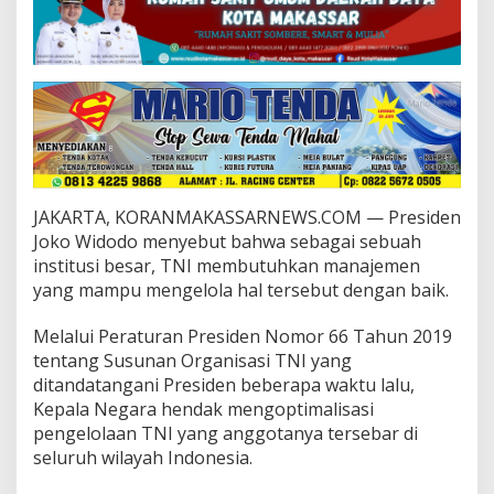
P
a
n
g
l
i
m
a
T
N
I
JAKARTA, KORANMAKASSARNEWS.COM — Presiden
,
Joko Widodo menyebut bahwa sebagai sebuah
P
institusi besar, TNI membutuhkan manajemen
r
e
yang mampu mengelola hal tersebut dengan baik.
s
i
Melalui Peraturan Presiden Nomor 66 Tahun 2019
d
tentang Susunan Organisasi TNI yang
e
ditandatangani Presiden beberapa waktu lalu,
n
:
Kepala Negara hendak mengoptimalisasi
I
pengelolaan TNI yang anggotanya tersebar di
n
seluruh wilayah Indonesia.
i
M