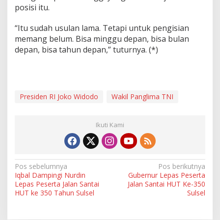
posisi itu.
“Itu sudah usulan lama. Tetapi untuk pengisian
memang belum. Bisa minggu depan, bisa bulan
depan, bisa tahun depan,” tuturnya. (*)
Presiden RI Joko Widodo
Wakil Panglima TNI
Ikuti Kami
N
Pos sebelumnya
Pos berikutnya
Iqbal Dampingi Nurdin
Gubernur Lepas Peserta
a
Lepas Peserta Jalan Santai
Jalan Santai HUT Ke-350
v
HUT ke 350 Tahun Sulsel
Sulsel
i