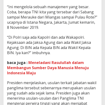
e
n
“Ini mengelola sebuah manajemen yang besar.
g
Coba, berapa TNI kita yang tersebar dari Sabang
e
sampai Merauke dari Miangas sampai Pulau Rote?”
l
ucapnya di Istana Negara, Jakarta, Jumat kemarin,
o
8 November 2019.
l
a
M
“Di Polri saja ada Kapolri dan ada Wakapolri.
a
Kejaksaan ada Jaksa Agung dan ada Wakil Jaksa
n
Agung. Di BIN ada Kepala BIN ada Wakil Kepala
a
BIN. Iya kan?” imbuhnya.
j
e
m
baca juga :
Meneladani Rasulullah dalam
e
Membangun Sumber Daya Manusia Menuju
n
Indonesia Maju
B
e
s
Presiden menjelaskan, usulan terkait jabatan wakil
a
panglima tersebut sebenarnya merupakan usulan
r
yang sudah ada sejak lama. Presiden juga akan
menerima usulan-usulan dari Panglima TNI
mengenai perwira tinggi yang akan menjabat