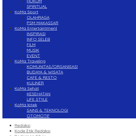
HUKUM
SPIRITUAL
KoMa Sport
OLAHRAGA
PSM MAKASSAR
KoMa Entertaintment
INSPIRASI
INFO SELEB
FILM
MUSIK
EVENT
KoMa Traveling
KOMUNITAS/ORGANISASI
BUDAYA & WISATA
CAFE & RESTO
KULINER
KoMa Sehat
KESEHATAN
LIFE STYLE
KoMa Iptek
SAINS & TEKNOLOGI
OTOMOTIF
Redaksi
Kode Etik Redaksi