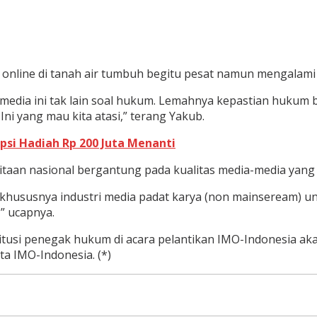
ia online di tanah air tumbuh begitu pesat namun mengala
 media ini tak lain soal hukum. Lemahnya kepastian hukum
i yang mau kita atasi,” terang Yakub.
si Hadiah Rp 200 Juta Menanti
itaan nasional bergantung pada kualitas media-media yang a
, khususnya industri media padat karya (non mainseream) un
” ucapnya.
stitusi penegak hukum di acara pelantikan IMO-Indonesia
a IMO-Indonesia. (*)