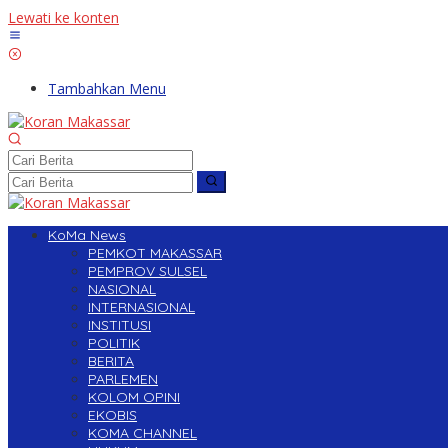
Lewati ke konten
Tambahkan Menu
KoMa News
PEMKOT MAKASSAR
PEMPROV SULSEL
NASIONAL
INTERNASIONAL
INSTITUSI
POLITIK
BERITA
PARLEMEN
KOLOM OPINI
EKOBIS
KOMA CHANNEL