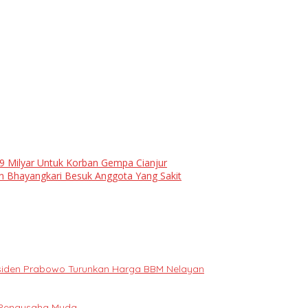
.9 Milyar Untuk Korban Gempa Cianjur
n Bhayangkari Besuk Anggota Yang Sakit
Presiden Prabowo Turunkan Harga BBM Nelayan
i Pengusaha Muda