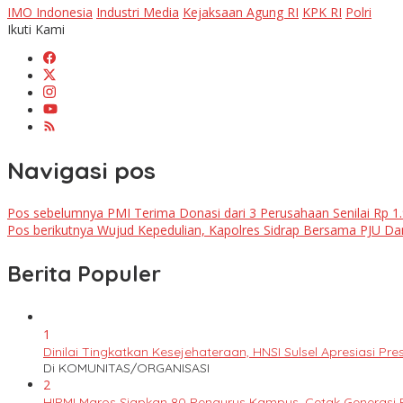
IMO Indonesia
Industri Media
Kejaksaan Agung RI
KPK RI
Polri
Ikuti Kami
Navigasi pos
Pos sebelumnya
PMI Terima Donasi dari 3 Perusahaan Senilai Rp 1
Pos berikutnya
Wujud Kepedulian, Kapolres Sidrap Bersama PJU Da
Berita Populer
1
Dinilai Tingkatkan Kesejehateraan, HNSI Sulsel Apresiasi 
Di KOMUNITAS/ORGANISASI
2
HIPMI Maros Siapkan 80 Pengurus Kampus, Cetak Generas