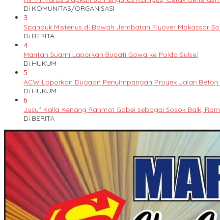
Di KOMUNITAS/ORGANISASI
3
Spanduk Misterius di Bawah Jembatan Flyover Makassar S
Di BERITA
4
Mantan Suami Laporkan Bupati Gowa ke Polda Sulsel
Di HUKUM
5
ACW Laporkan Dugaan Penyimpangan Proyek Jalan Beton k
Di HUKUM
6
Jusuf Kalla Kenang Rahmat Gobel sebagai Sosok Baik, Ram
Di BERITA