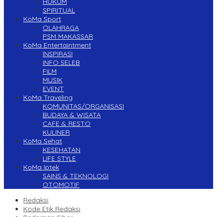
HUKUM
SPIRITUAL
KoMa Sport
OLAHRAGA
PSM MAKASSAR
KoMa Entertaintment
INSPIRASI
INFO SELEB
FILM
MUSIK
EVENT
KoMa Traveling
KOMUNITAS/ORGANISASI
BUDAYA & WISATA
CAFE & RESTO
KULINER
KoMa Sehat
KESEHATAN
LIFE STYLE
KoMa Iptek
SAINS & TEKNOLOGI
OTOMOTIF
Redaksi
Kode Etik Redaksi