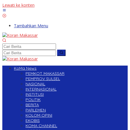
Lewati ke konten
Tambahkan Menu
KoMa News
PEMKOT MAKASSAR
PEMPROV SULSEL
NASIONAL
INTERNASIONAL
INSTITUSI
POLITIK
BERITA
PARLEMEN
KOLOM OPINI
EKOBIS
KOMA CHANNEL