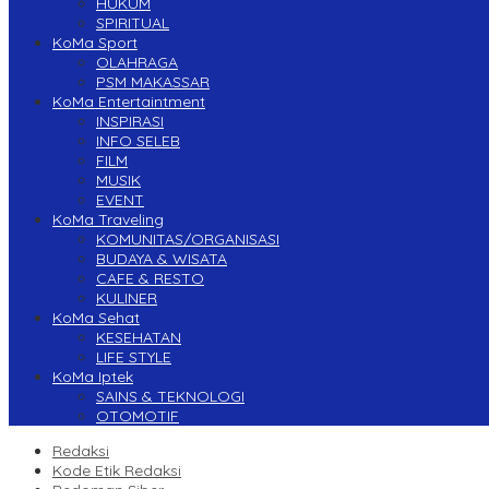
HUKUM
SPIRITUAL
KoMa Sport
OLAHRAGA
PSM MAKASSAR
KoMa Entertaintment
INSPIRASI
INFO SELEB
FILM
MUSIK
EVENT
KoMa Traveling
KOMUNITAS/ORGANISASI
BUDAYA & WISATA
CAFE & RESTO
KULINER
KoMa Sehat
KESEHATAN
LIFE STYLE
KoMa Iptek
SAINS & TEKNOLOGI
OTOMOTIF
Redaksi
Kode Etik Redaksi