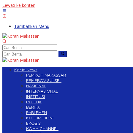
Lewati ke konten
Tambahkan Menu
KoMa News
PEMKOT MAKASSAR
PEMPROV SULSEL
NASIONAL
INTERNASIONAL
INSTITUSI
POLITIK
BERITA
PARLEMEN
KOLOM OPINI
EKOBIS
KOMA CHANNEL