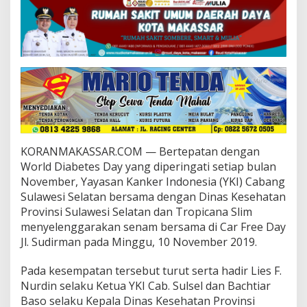
u
a
r
a
k
a
n
G
e
r
a
k
KORANMAKASSAR.COM — Bertepatan dengan
a
n
World Diabetes Day yang diperingati setiap bulan
P
November, Yayasan Kanker Indonesia (YKI) Cabang
e
Sulawesi Selatan bersama dengan Dinas Kesehatan
r
Provinsi Sulawesi Selatan dan Tropicana Slim
a
menyelenggarakan senam bersama di Car Free Day
n
g
Jl. Sudirman pada Minggu, 10 November 2019.
i
D
Pada kesempatan tersebut turut serta hadir Lies F.
i
Nurdin selaku Ketua YKI Cab. Sulsel dan Bachtiar
a
Baso selaku Kepala Dinas Kesehatan Provinsi
b