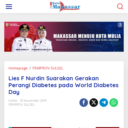
L
e
w
a
t
i
k
e
k
o
n
t
e
Homepage
/
PEMPROV SULSEL
L
n
i
Lies F Nurdin Suarakan Gerakan
e
s
Perangi Diabetes pada World Diabetes
F
Day
N
u
KoMa
10 November 2019
r
PEMPROV SULSEL
d
i
n
S