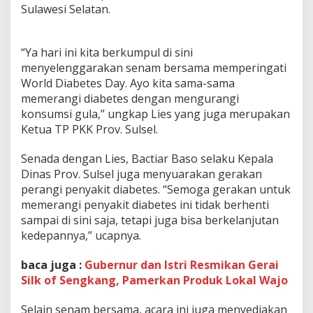
e
Sulawesi Selatan.
t
e
s
“Ya hari ini kita berkumpul di sini
p
menyelenggarakan senam bersama memperingati
a
d
World Diabetes Day. Ayo kita sama-sama
a
memerangi diabetes dengan mengurangi
W
konsumsi gula,” ungkap Lies yang juga merupakan
o
Ketua TP PKK Prov. Sulsel.
r
l
d
Senada dengan Lies, Bactiar Baso selaku Kepala
D
Dinas Prov. Sulsel juga menyuarakan gerakan
i
perangi penyakit diabetes. “Semoga gerakan untuk
a
memerangi penyakit diabetes ini tidak berhenti
b
sampai di sini saja, tetapi juga bisa berkelanjutan
e
t
kedepannya,” ucapnya.
e
s
baca juga :
Gubernur dan Istri Resmikan Gerai
D
Silk of Sengkang, Pamerkan Produk Lokal Wajo
a
y
Selain senam bersama, acara ini juga menyediakan