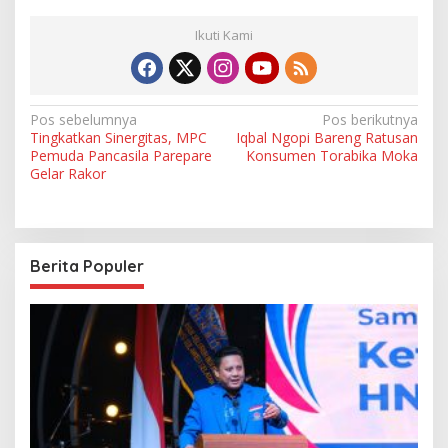
Ikuti Kami
N
Pos sebelumnya
Pos berikutnya
Tingkatkan Sinergitas, MPC
Iqbal Ngopi Bareng Ratusan
a
Pemuda Pancasila Parepare
Konsumen Torabika Moka
v
Gelar Rakor
i
g
a
Berita Populer
s
i
p
o
s