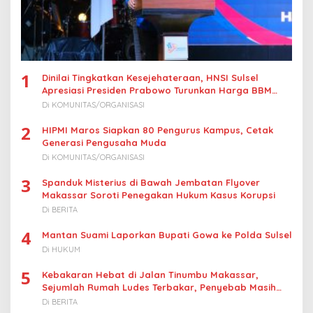
1
Dinilai Tingkatkan Kesejehateraan, HNSI Sulsel
Apresiasi Presiden Prabowo Turunkan Harga BBM
Nelayan
Di KOMUNITAS/ORGANISASI
2
HIPMI Maros Siapkan 80 Pengurus Kampus, Cetak
Generasi Pengusaha Muda
Di KOMUNITAS/ORGANISASI
3
Spanduk Misterius di Bawah Jembatan Flyover
Makassar Soroti Penegakan Hukum Kasus Korupsi
Di BERITA
4
Mantan Suami Laporkan Bupati Gowa ke Polda Sulsel
Di HUKUM
5
Kebakaran Hebat di Jalan Tinumbu Makassar,
Sejumlah Rumah Ludes Terbakar, Penyebab Masih
Diselidiki
Di BERITA