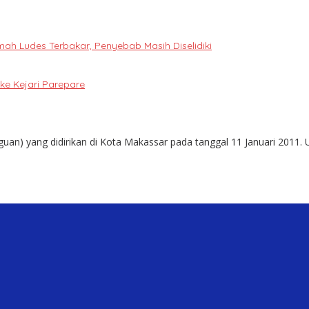
h Ludes Terbakar, Penyebab Masih Diselidiki
e Kejari Parepare
guan) yang didirikan di Kota Makassar pada tanggal 11 Januari 2011. 