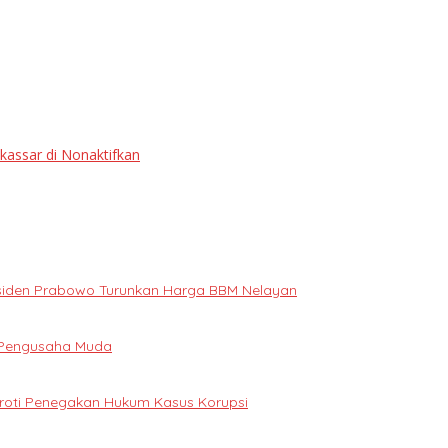
assar di Nonaktifkan
Presiden Prabowo Turunkan Harga BBM Nelayan
i Pengusaha Muda
oroti Penegakan Hukum Kasus Korupsi