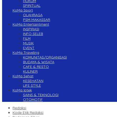
HUKUM
SPIRITUAL
KoMa Sport
OLAHRAGA
PSM MAKASSAR
KoMa Entertaintment
INSPIRASI
INFO SELEB
FILM
MUSIK
EVENT
KoMa Traveling
KOMUNITAS/ORGANISASI
BUDAYA & WISATA
CAFE & RESTO
KULINER
KoMa Sehat
KESEHATAN
LIFE STYLE
KoMa Iptek
SAINS & TEKNOLOGI
OTOMOTIF
Redaksi
Kode Etik Redaksi