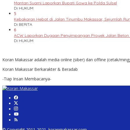
Mantan Suami Laporkan Bupati Gowa ke Polda Sulsel
Di HUKUM
5
Kebakaran Hebat di Jalan Tinumbu Makassar, Sejumlah Ruma
Di BERITA
6
ACW Laporkan Dugaan Penyimpangan Proyek Jalan Beton k
Di HUKUM
Koran Makassar adalah media online (siber) dan offline (cetak/ming
Koran Makassar Berkarakter & Beradab
-Tiap Insan Membacanya-
© Copyright 2011-2021, koranmakassar.com