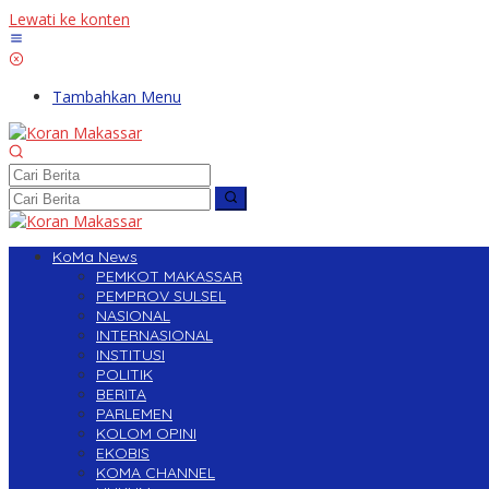
Lewati ke konten
Tambahkan Menu
KoMa News
PEMKOT MAKASSAR
PEMPROV SULSEL
NASIONAL
INTERNASIONAL
INSTITUSI
POLITIK
BERITA
PARLEMEN
KOLOM OPINI
EKOBIS
KOMA CHANNEL