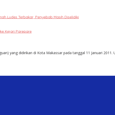
h Ludes Terbakar, Penyebab Masih Diselidiki
e Kejari Parepare
guan) yang didirikan di Kota Makassar pada tanggal 11 Januari 2011. 