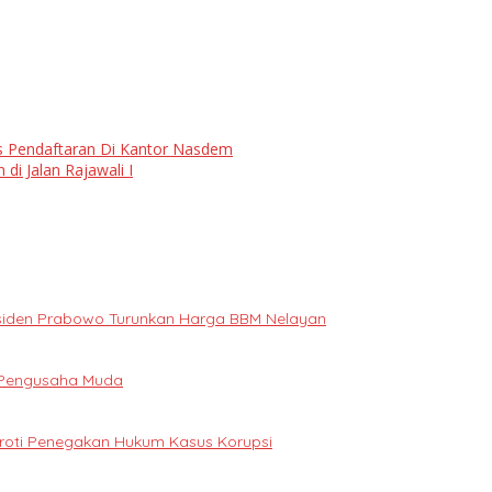
 Pendaftaran Di Kantor Nasdem
i Jalan Rajawali I
Presiden Prabowo Turunkan Harga BBM Nelayan
i Pengusaha Muda
oroti Penegakan Hukum Kasus Korupsi