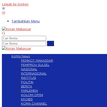
Lewati ke konten
Tambahkan Menu
KoMa News
PEMKOT MAKASSAR
PEMPROV SULSEL
NASIONAL
INTERNASIONAL
INSTITUSI
POLITIK
BERITA
PARLEMEN
KOLOM OPINI
EKOBIS
KOMA CHANNEL