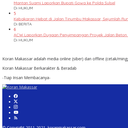
Mantan Suami Laporkan Bupati Gowa ke Polda Sulsel
Di HUKUM
5
Kebakaran Hebat di Jalan Tinumbu Makassar, Sejumlah Ruma
Di BERITA
6
ACW Laporkan Dugaan Penyimpangan Proyek Jalan Beton k
Di HUKUM
Koran Makassar adalah media online (siber) dan offline (cetak/ming
Koran Makassar Berkarakter & Beradab
-Tiap Insan Membacanya-
© Copyright 2011-2021, koranmakassar.com