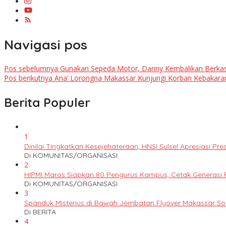
Navigasi pos
Pos sebelumnya
Gunakan Sepeda Motor, Danny Kembalikan Berkas
Pos berikutnya
Ana’ Lorongna Makassar Kunjungi Korban Kebakaran d
Berita Populer
1
Dinilai Tingkatkan Kesejehateraan, HNSI Sulsel Apresiasi 
Di KOMUNITAS/ORGANISASI
2
HIPMI Maros Siapkan 80 Pengurus Kampus, Cetak Generas
Di KOMUNITAS/ORGANISASI
3
Spanduk Misterius di Bawah Jembatan Flyover Makassar S
Di BERITA
4