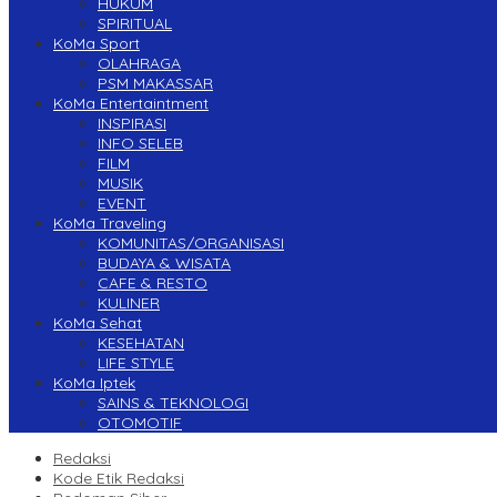
HUKUM
SPIRITUAL
KoMa Sport
OLAHRAGA
PSM MAKASSAR
KoMa Entertaintment
INSPIRASI
INFO SELEB
FILM
MUSIK
EVENT
KoMa Traveling
KOMUNITAS/ORGANISASI
BUDAYA & WISATA
CAFE & RESTO
KULINER
KoMa Sehat
KESEHATAN
LIFE STYLE
KoMa Iptek
SAINS & TEKNOLOGI
OTOMOTIF
Redaksi
Kode Etik Redaksi