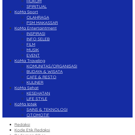
HUKUM
SPIRITUAL
KoMa Sport
OLAHRAGA
PSM MAKASSAR
KoMa Entertaintment
INSPIRASI
INFO SELEB
FILM
MUSIK
EVENT
KoMa Traveling
KOMUNITAS/ORGANISASI
BUDAYA & WISATA
CAFE & RESTO
KULINER
KoMa Sehat
KESEHATAN
LIFE STYLE
KoMa Iptek
SAINS & TEKNOLOGI
OTOMOTIF
Redaksi
Kode Etik Redaksi