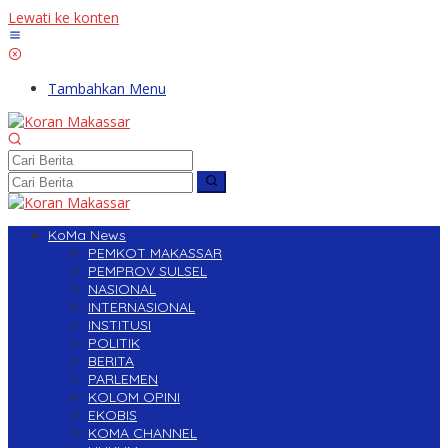
Lewati ke konten
Tambahkan Menu
KoMa News
PEMKOT MAKASSAR
PEMPROV SULSEL
NASIONAL
INTERNASIONAL
INSTITUSI
POLITIK
BERITA
PARLEMEN
KOLOM OPINI
EKOBIS
KOMA CHANNEL