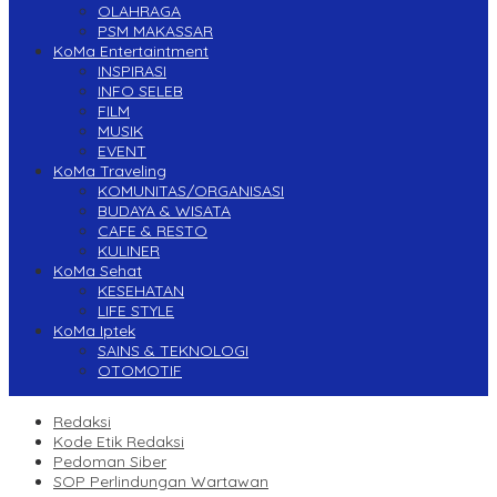
OLAHRAGA
PSM MAKASSAR
KoMa Entertaintment
INSPIRASI
INFO SELEB
FILM
MUSIK
EVENT
KoMa Traveling
KOMUNITAS/ORGANISASI
BUDAYA & WISATA
CAFE & RESTO
KULINER
KoMa Sehat
KESEHATAN
LIFE STYLE
KoMa Iptek
SAINS & TEKNOLOGI
OTOMOTIF
Redaksi
Kode Etik Redaksi
Pedoman Siber
SOP Perlindungan Wartawan