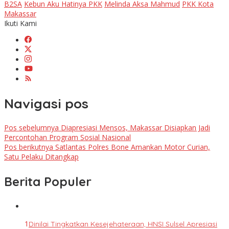
B2SA
Kebun Aku Hatinya PKK
Melinda Aksa Mahmud
PKK Kota
Makassar
Ikuti Kami
Navigasi pos
Pos sebelumnya
Diapresiasi Mensos, Makassar Disiapkan Jadi
Percontohan Program Sosial Nasional
Pos berikutnya
Satlantas Polres Bone Amankan Motor Curian,
Satu Pelaku Ditangkap
Berita Populer
1
Dinilai Tingkatkan Kesejehateraan, HNSI Sulsel Apresiasi