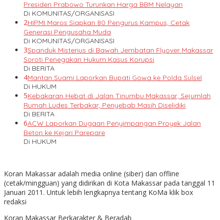
Presiden Prabowo Turunkan Harga BBM Nelayan
Di KOMUNITAS/ORGANISASI
2
HIPMI Maros Siapkan 80 Pengurus Kampus, Cetak
Generasi Pengusaha Muda
Di KOMUNITAS/ORGANISASI
3
Spanduk Misterius di Bawah Jembatan Flyover Makassar
Soroti Penegakan Hukum Kasus Korupsi
Di BERITA
4
Mantan Suami Laporkan Bupati Gowa ke Polda Sulsel
Di HUKUM
5
Kebakaran Hebat di Jalan Tinumbu Makassar, Sejumlah
Rumah Ludes Terbakar, Penyebab Masih Diselidiki
Di BERITA
6
ACW Laporkan Dugaan Penyimpangan Proyek Jalan
Beton ke Kejari Parepare
Di HUKUM
Koran Makassar adalah media online (siber) dan offline
(cetak/mingguan) yang didirikan di Kota Makassar pada tanggal 11
Januari 2011. Untuk lebih lengkapnya tentang KoMa klik box
redaksi
Koran Makassar Berkarakter & Beradab