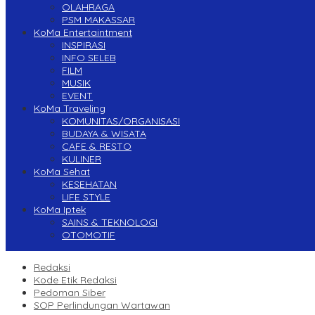
OLAHRAGA
PSM MAKASSAR
KoMa Entertaintment
INSPIRASI
INFO SELEB
FILM
MUSIK
EVENT
KoMa Traveling
KOMUNITAS/ORGANISASI
BUDAYA & WISATA
CAFE & RESTO
KULINER
KoMa Sehat
KESEHATAN
LIFE STYLE
KoMa Iptek
SAINS & TEKNOLOGI
OTOMOTIF
Redaksi
Kode Etik Redaksi
Pedoman Siber
SOP Perlindungan Wartawan