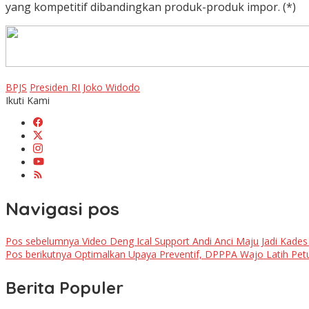
yang kompetitif dibandingkan produk-produk impor. (*)
BPJS
Presiden RI Joko Widodo
Ikuti Kami
Navigasi pos
Pos sebelumnya
Video Deng Ical Support Andi Anci Maju Jadi Kade
Pos berikutnya
Optimalkan Upaya Preventif, DPPPA Wajo Latih Pe
Berita Populer