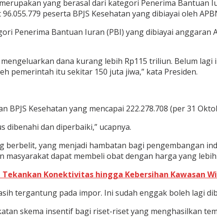
 merupakan yang berasal dari kategori Penerima Bantuan Iu
96.055.779 peserta BPJS Kesehatan yang dibiayai oleh APB
gori Penerima Bantuan Iuran (PBI) yang dibiayai anggaran
mengeluarkan dana kurang lebih Rp115 triliun. Belum lagi i
leh pemerintah itu sekitar 150 juta jiwa,” kata Presiden.
rtaan BPJS Kesehatan yang mencapai 222.278.708 (per 31 Okt
s dibenahi dan diperbaiki,” ucapnya.
ang berbelit, yang menjadi hambatan bagi pengembangan ind
an masyarakat dapat membeli obat dengan harga yang lebih
 Tekankan Konektivitas hingga Kebersihan Kawasan W
sih tergantung pada impor. Ini sudah enggak boleh lagi di
atan skema insentif bagi riset-riset yang menghasilkan t