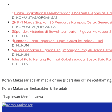
1
Dinilai Tingkatkan Kesejehateraan, HNSI Sulsel Apresiasi
Di KOMUNITAS/ORGANISASI
2
HIPMI Maros Siapkan 80 Pengurus Kampus, Cetak Genera
Di KOMUNITAS/ORGANISASI
3
Spanduk Misterius di Bawah Jembatan Flyover Makassar 
Di BERITA
4
Mantan Suami Laporkan Bupati Gowa ke Polda Sulsel
Di HUKUM
5
ACW Laporkan Dugaan Penyimpangan Proyek Jalan Beton 
Di HUKUM
6
Jusuf Kalla Kenang Rahmat Gobel sebagai Sosok Baik, Ra
Di BERITA
Koran Makassar adalah media online (siber) dan offline (cetak/ming
Koran Makassar Berkarakter & Beradab
-Tiap Insan Membacanya-