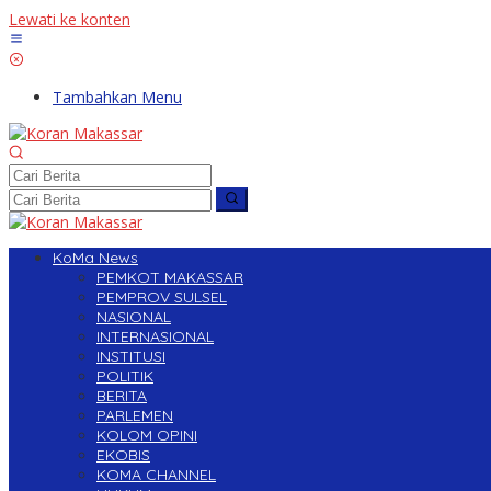
Lewati ke konten
Tambahkan Menu
KoMa News
PEMKOT MAKASSAR
PEMPROV SULSEL
NASIONAL
INTERNASIONAL
INSTITUSI
POLITIK
BERITA
PARLEMEN
KOLOM OPINI
EKOBIS
KOMA CHANNEL