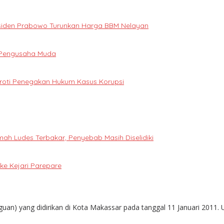
Presiden Prabowo Turunkan Harga BBM Nelayan
i Pengusaha Muda
oroti Penegakan Hukum Kasus Korupsi
h Ludes Terbakar, Penyebab Masih Diselidiki
e Kejari Parepare
guan) yang didirikan di Kota Makassar pada tanggal 11 Januari 2011. 