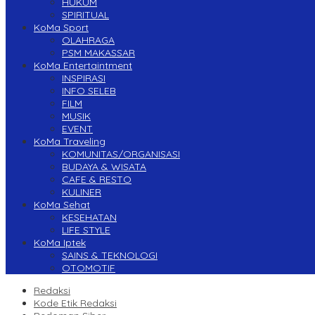
HUKUM
SPIRITUAL
KoMa Sport
OLAHRAGA
PSM MAKASSAR
KoMa Entertaintment
INSPIRASI
INFO SELEB
FILM
MUSIK
EVENT
KoMa Traveling
KOMUNITAS/ORGANISASI
BUDAYA & WISATA
CAFE & RESTO
KULINER
KoMa Sehat
KESEHATAN
LIFE STYLE
KoMa Iptek
SAINS & TEKNOLOGI
OTOMOTIF
Redaksi
Kode Etik Redaksi