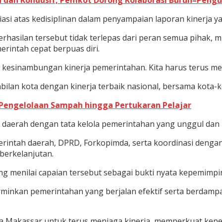
h dan Kondusif, Pemkot Dorong Kolaborasi Buruh–Peng
asi atas kedisiplinan dalam penyampaian laporan kinerja ya
asilan tersebut tidak terlepas dari peran semua pihak, mu
rintah cepat berpuas diri.
kesinambungan kinerja pemerintahan. Kita harus terus meni
lan kota dengan kinerja terbaik nasional, bersama kota-ko
 Pengelolaan Sampah hingga Pertukaran Pelajar
 daerah dengan tata kelola pemerintahan yang unggul dan 
rintah daerah, DPRD, Forkopimda, serta koordinasi dengan
berkelanjutan.
ang menilai capaian tersebut sebagai bukti nyata kepemimpi
nkan pemerintahan yang berjalan efektif serta berdampak
a Makassar untuk terus menjaga kinerja, memperkuat kep