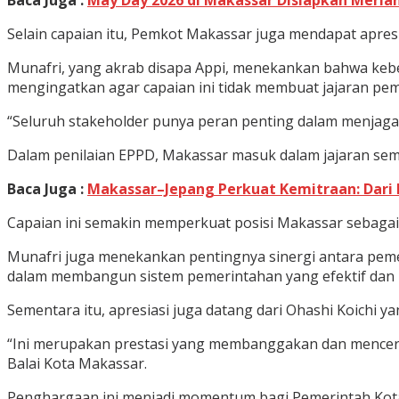
Baca Juga :
May Day 2026 di Makassar Disiapkan Meria
Selain capaian itu, Pemkot Makassar juga mendapat apresi
Munafri, yang akrab disapa Appi, menekankan bahwa keberh
mengingatkan agar capaian ini tidak membuat jajaran peme
“Seluruh stakeholder punya peran penting dalam menjaga 
Dalam penilaian EPPD, Makassar masuk dalam jajaran sembi
Baca Juga :
Makassar–Jepang Perkuat Kemitraan: Dari
Capaian ini semakin memperkuat posisi Makassar sebagai
Munafri juga menekankan pentingnya sinergi antara peme
dalam membangun sistem pemerintahan yang efektif dan 
Sementara itu, apresiasi juga datang dari Ohashi Koichi y
“Ini merupakan prestasi yang membanggakan dan mencermi
Balai Kota Makassar.
Penghargaan ini menjadi momentum bagi Pemerintah Kot