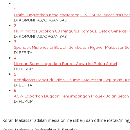
1
Dinilai Tingkatkan Kesejehateraan, HNSI Sulsel Apresiasi 
Di KOMUNITAS/ORGANISASI
2
HIPMI Maros Siapkan 80 Pengurus Kampus, Cetak Generas
Di KOMUNITAS/ORGANISASI
3
Spanduk Misterius di Bawah Jembatan Flyover Makassar S
Di BERITA
4
Mantan Suami Laporkan Bupati Gowa ke Polda Sulsel
Di HUKUM
5
Kebakaran Hebat di Jalan Tinumbu Makassar, Sejumlah Ruma
Di BERITA
6
ACW Laporkan Dugaan Penyimpangan Proyek Jalan Beton k
Di HUKUM
Koran Makassar adalah media online (siber) dan offline (cetak/ming
Koran Makassar Berkarakter & Beradab