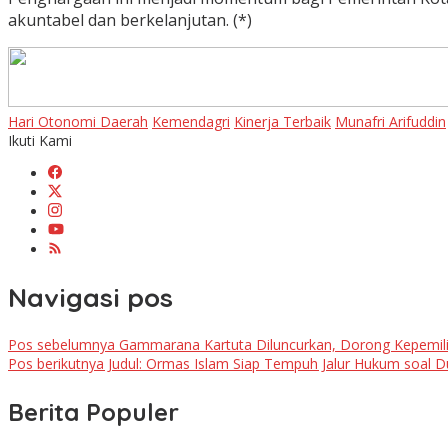
akuntabel dan berkelanjutan. (*)
Hari Otonomi Daerah
Kemendagri
Kinerja Terbaik
Munafri Arifuddin
Ikuti Kami
Navigasi pos
Pos sebelumnya
Gammarana Kartuta Diluncurkan, Dorong Kepemili
Pos berikutnya
Judul: Ormas Islam Siap Tempuh Jalur Hukum soal Du
Berita Populer