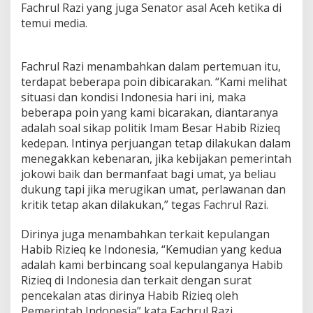
,
Fachrul Razi yang juga Senator asal Aceh ketika di
A
temui media.
d
a
A
Fachrul Razi menambahkan dalam pertemuan itu,
p
terdapat beberapa poin dibicarakan. “Kami melihat
a
?
situasi dan kondisi Indonesia hari ini, maka
beberapa poin yang kami bicarakan, diantaranya
adalah soal sikap politik Imam Besar Habib Rizieq
kedepan. Intinya perjuangan tetap dilakukan dalam
menegakkan kebenaran, jika kebijakan pemerintah
jokowi baik dan bermanfaat bagi umat, ya beliau
dukung tapi jika merugikan umat, perlawanan dan
kritik tetap akan dilakukan,” tegas Fachrul Razi.
Dirinya juga menambahkan terkait kepulangan
Habib Rizieq ke Indonesia, “Kemudian yang kedua
adalah kami berbincang soal kepulanganya Habib
Rizieq di Indonesia dan terkait dengan surat
pencekalan atas dirinya Habib Rizieq oleh
Pemerintah Indonesia” kata Fachrul Razi.