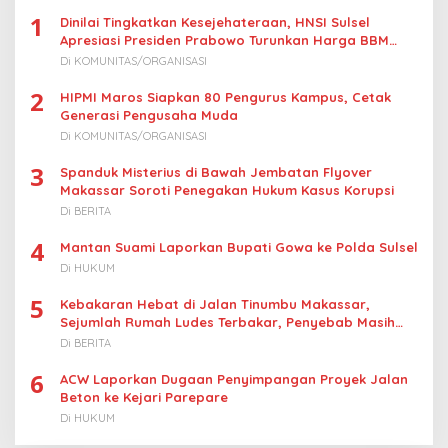
1
Dinilai Tingkatkan Kesejehateraan, HNSI Sulsel
Apresiasi Presiden Prabowo Turunkan Harga BBM
Nelayan
Di KOMUNITAS/ORGANISASI
2
HIPMI Maros Siapkan 80 Pengurus Kampus, Cetak
Generasi Pengusaha Muda
Di KOMUNITAS/ORGANISASI
3
Spanduk Misterius di Bawah Jembatan Flyover
Makassar Soroti Penegakan Hukum Kasus Korupsi
Di BERITA
4
Mantan Suami Laporkan Bupati Gowa ke Polda Sulsel
Di HUKUM
5
Kebakaran Hebat di Jalan Tinumbu Makassar,
Sejumlah Rumah Ludes Terbakar, Penyebab Masih
Diselidiki
Di BERITA
6
ACW Laporkan Dugaan Penyimpangan Proyek Jalan
Beton ke Kejari Parepare
Di HUKUM