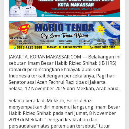
e
r
t
e
m
u
H
a
b
i
b
JAKARTA, KORANMAKASSAR.COM — Belakangan ini
R
sebutan Imam Besar Habib Rizieq Shihab (IB HRS)
i
ramai di perbincangkan khalayak publik di
z
i
Indonesia terkait dengan pencekalanya, Pagi hari
e
Senator asal Aceh Fachrul Razi tiba di Jakarta,
q
Selasa, 12 November 2019 dari Mekkah, Arab Saudi.
d
i
Selama berada di Mekkah, Fachrul Razi
M
e
menyempatkan diri menemui langsung Imam Besar
k
Habib Rizieq Shihab pada hari Jumat, 8 November
k
2019 di Mekkah. “Dengan keakraban dan
a
persaudaraan atas pertemuan tersebut,” tutur
h