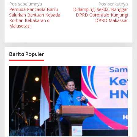
N
Pos sebelumnya
Pos berikutnya
Pemuda Pancasila Barru
Didampingi Sekda, Banggar
a
Salurkan Bantuan Kepada
DPRD Gorontalo Kunjungi
v
Korban Kebakaran di
DPRD Makassar
Malusetasi
i
g
a
Berita Populer
s
i
p
o
s