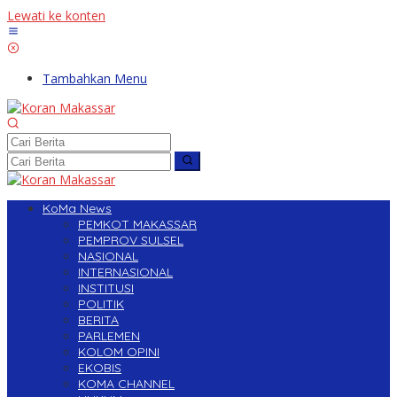
Lewati ke konten
Tambahkan Menu
KoMa News
PEMKOT MAKASSAR
PEMPROV SULSEL
NASIONAL
INTERNASIONAL
INSTITUSI
POLITIK
BERITA
PARLEMEN
KOLOM OPINI
EKOBIS
KOMA CHANNEL