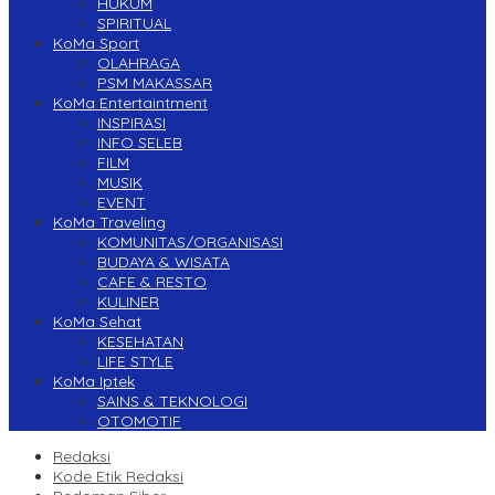
HUKUM
SPIRITUAL
KoMa Sport
OLAHRAGA
PSM MAKASSAR
KoMa Entertaintment
INSPIRASI
INFO SELEB
FILM
MUSIK
EVENT
KoMa Traveling
KOMUNITAS/ORGANISASI
BUDAYA & WISATA
CAFE & RESTO
KULINER
KoMa Sehat
KESEHATAN
LIFE STYLE
KoMa Iptek
SAINS & TEKNOLOGI
OTOMOTIF
Redaksi
Kode Etik Redaksi