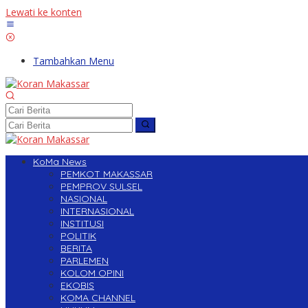
Lewati ke konten
Tambahkan Menu
KoMa News
PEMKOT MAKASSAR
PEMPROV SULSEL
NASIONAL
INTERNASIONAL
INSTITUSI
POLITIK
BERITA
PARLEMEN
KOLOM OPINI
EKOBIS
KOMA CHANNEL