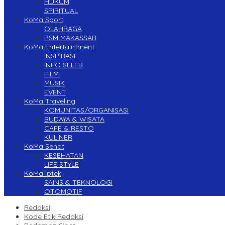
HUKUM
SPIRITUAL
KoMa Sport
OLAHRAGA
PSM MAKASSAR
KoMa Entertaintment
INSPIRASI
INFO SELEB
FILM
MUSIK
EVENT
KoMa Traveling
KOMUNITAS/ORGANISASI
BUDAYA & WISATA
CAFE & RESTO
KULINER
KoMa Sehat
KESEHATAN
LIFE STYLE
KoMa Iptek
SAINS & TEKNOLOGI
OTOMOTIF
Redaksi
Kode Etik Redaksi