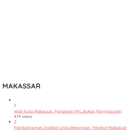
Legalitas Tower di Karuwisi–Sinrijala Dipertanyakan Warga
KBLI Hotel Diperbarui, Pelaku Usaha di Sulsel Diminta Segera
Sesuaikan Izin
UNIMEN Buka 8 Prodi Baru, Perkuat Akses Pendidikan Tinggi dan
Daya Saing Lulusan
Bank Sulselbar Bantu Dump Truck Sampah, Enrekang Perkuat
Layanan Kebersihan
Lomba Rakyat Gelar “Pidato AHY Muda 2026”, Dorong Pelajar
Indonesia Berani Sampaikan Gagasan untuk Bangsa
MAKASSAR
1
Wali Kota Makassar: Penataan PKL Bukan Penggusuran
479 views
2
Pembangunan Stadion Untia Berproses, Pemkot Makassar