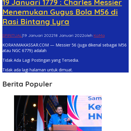
19 Januari 1779 : Charles Messier
Menemukan Gugus Bola M56 di
Rasi Bintang Lyra
SPIRITUAL
|
19 Januari 2022
18 Januari 2022
oleh
KoMa
KORANMAKASSAR.COM — Messier 56 (juga dikenal sebagai M56
atau NGC 6779) adalah
Tidak Ada Lagi Postingan yang Tersedia.
Tidak ada lagi halaman untuk dimuat.
Berita Populer