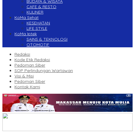
BUDAYA & WISATA
CAFE & RESTO
KULINER
KoMa Sehat
KESEHATAN
LIFE STYLE
KoMa Iptek
SAINS & TEKNOLOGI
OTOMOTIF
Redaksi
Kode Etik Redaksi
Pedoman Siber
SOP Perlindungan Wartawan
Visi & Misi
Pedoman Siber
Kontak Kami