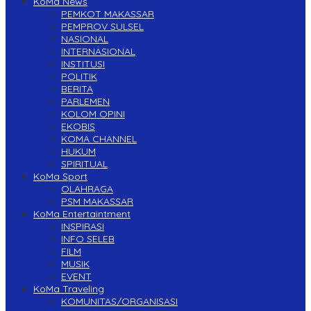
KoMa News
PEMKOT MAKASSAR
PEMPROV SULSEL
NASIONAL
INTERNASIONAL
INSTITUSI
POLITIK
BERITA
PARLEMEN
KOLOM OPINI
EKOBIS
KOMA CHANNEL
HUKUM
SPIRITUAL
KoMa Sport
OLAHRAGA
PSM MAKASSAR
KoMa Entertaintment
INSPIRASI
INFO SELEB
FILM
MUSIK
EVENT
KoMa Traveling
KOMUNITAS/ORGANISASI