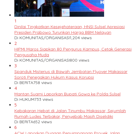
1
Dinilai Tingkatkan Kesejehateraan, HNSI Sulsel Apresiasi
Presiden Prabowo Turunkan Harga BBM Nelayan
Di KOMUNITAS/ORGANISASI
1,204 views
2
HIPMI Maros Siapkan 80 Pengurus Kampus, Cetak Generasi
Pengusaha Muda
Di KOMUNITAS/ORGANISASI
800 views
3
Spanduk Misterius di Bawah Jembatan Flyover Makassar
Soroti Penegakan Hukum Kasus Korupsi
Di BERITA
758 views
4
Mantan Suami Laporkan Bupati Gowa ke Polda Sulsel
Di HUKUM
733 views
5
Kebakaran Hebat di Jalan Tinumbu Makassar, Sejumlah
Rumah Ludes Terbakar, Penyebab Masih Diselidiki
Di BERITA
652 views
6
ACW Laporkan Dugaan Penyimpangan Proyek Jalan