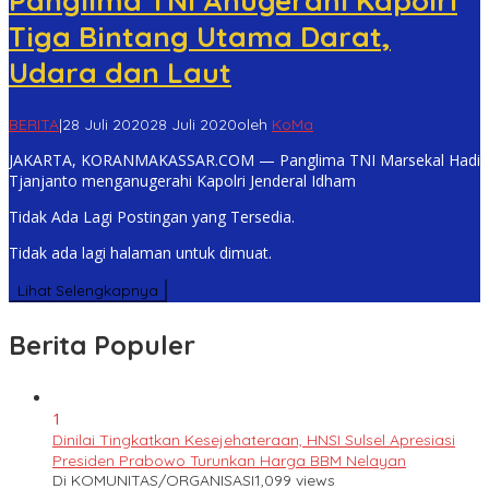
Panglima TNI Anugerahi Kapolri
Tiga Bintang Utama Darat,
Udara dan Laut
BERITA
|
28 Juli 2020
28 Juli 2020
oleh
KoMa
JAKARTA, KORANMAKASSAR.COM — Panglima TNI Marsekal Hadi
Tjanjanto menganugerahi Kapolri Jenderal Idham
Tidak Ada Lagi Postingan yang Tersedia.
Tidak ada lagi halaman untuk dimuat.
Lihat Selengkapnya
Berita Populer
1
Dinilai Tingkatkan Kesejehateraan, HNSI Sulsel Apresiasi
Presiden Prabowo Turunkan Harga BBM Nelayan
Di KOMUNITAS/ORGANISASI
1,099 views