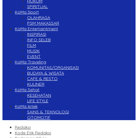
HUKUM
SPIRITUAL
KoMa Sport
OLAHRAGA
PSM MAKASSAR
KoMa Entertaintment
INSPIRASI
INFO SELEB
FILM
MUSIK
EVENT
KoMa Traveling
KOMUNITAS/ORGANISASI
BUDAYA & WISATA
CAFE & RESTO
KULINER
KoMa Sehat
KESEHATAN
LIFE STYLE
KoMa Iptek
SAINS & TEKNOLOGI
OTOMOTIF
Redaksi
Kode Etik Redaksi