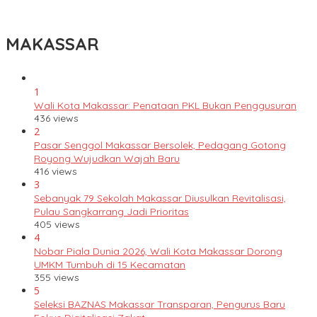
Ronda Malam Cegah Kriminalitas
MAKASSAR
1
Wali Kota Makassar: Penataan PKL Bukan Penggusuran
436 views
2
Pasar Senggol Makassar Bersolek, Pedagang Gotong
Royong Wujudkan Wajah Baru
416 views
3
Sebanyak 79 Sekolah Makassar Diusulkan Revitalisasi,
Pulau Sangkarrang Jadi Prioritas
405 views
4
Nobar Piala Dunia 2026, Wali Kota Makassar Dorong
UMKM Tumbuh di 15 Kecamatan
355 views
5
Seleksi BAZNAS Makassar Transparan, Pengurus Baru