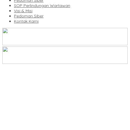
Pedoman Siber
SOP Perlindungan Wartawan
Visi & Misi
Pedoman Siber
Kontak Kami
IMO Indonesia Hadiri Rakerkornas ke XXXV Apindo di Makassar
IWO Pinrang Siap Kawal Program MBG Lewat Investigasi
Jurnalistik
IWO Pinrang Kenang Sosok Humanis IPTU Mangopo Mansyur
Kent Mukti Ali Kembali Pimpin Percasi Pinrang, Didin Halim
Dorong Pembinaan Atlet Berkelanjutan
Pos Satkamling Pudatte Mammessa Juara I, Warga Perkuat