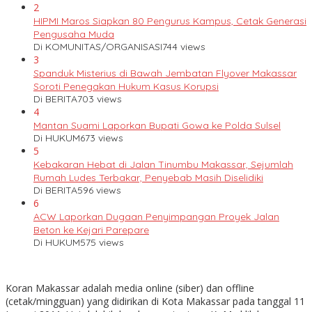
2
HIPMI Maros Siapkan 80 Pengurus Kampus, Cetak Generasi
Pengusaha Muda
Di KOMUNITAS/ORGANISASI
744 views
3
Spanduk Misterius di Bawah Jembatan Flyover Makassar
Soroti Penegakan Hukum Kasus Korupsi
Di BERITA
703 views
4
Mantan Suami Laporkan Bupati Gowa ke Polda Sulsel
Di HUKUM
673 views
5
Kebakaran Hebat di Jalan Tinumbu Makassar, Sejumlah
Rumah Ludes Terbakar, Penyebab Masih Diselidiki
Di BERITA
596 views
6
ACW Laporkan Dugaan Penyimpangan Proyek Jalan
Beton ke Kejari Parepare
Di HUKUM
575 views
Koran Makassar adalah media online (siber) dan offline
(cetak/mingguan) yang didirikan di Kota Makassar pada tanggal 11