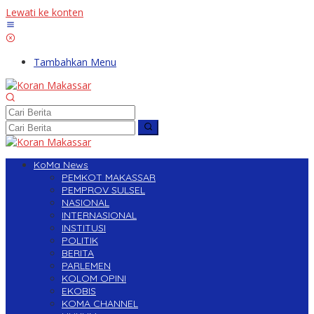
Lewati ke konten
Tambahkan Menu
KoMa News
PEMKOT MAKASSAR
PEMPROV SULSEL
NASIONAL
INTERNASIONAL
INSTITUSI
POLITIK
BERITA
PARLEMEN
KOLOM OPINI
EKOBIS
KOMA CHANNEL